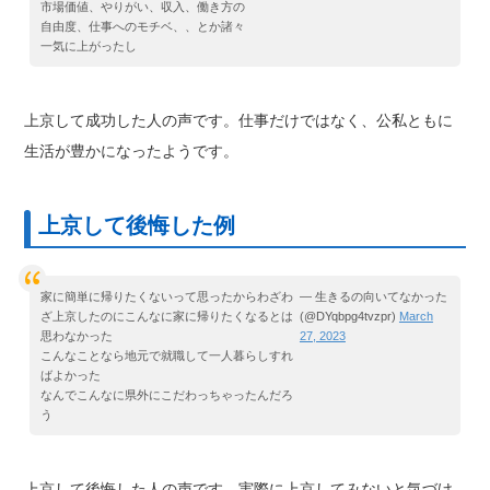
市場価値、やりがい、収入、働き方の
自由度、仕事へのモチベ、、とか諸々
一気に上がったし
上京して成功した人の声です。仕事だけではなく、公私ともに
生活が豊かになったようです。
上京して後悔した例
家に簡単に帰りたくないって思ったからわざわ
— 生きるの向いてなかった
ざ上京したのにこんなに家に帰りたくなるとは
(@DYqbpg4tvzpr)
March
思わなかった
27, 2023
こんなことなら地元で就職して一人暮らしすれ
ばよかった
なんでこんなに県外にこだわっちゃったんだろ
う
上京して後悔した人の声です。実際に上京してみないと気づけ