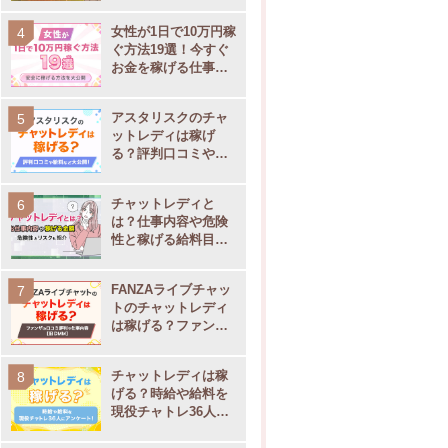
女性が1日で10万円稼
ぐ方法19選！今すぐ
お金を稼げる仕事を
大公開
アスタリスクのチャ
ットレディは稼げ
る？評判口コミや通
勤・在宅別の事務所
サポート内容を大公
チャットレディと
開
は？仕事内容や危険
性と稼げる給料目安
【現役チャトレ監
修】
FANZAライブチャッ
トのチャットレディ
は稼げる？ファンザ
の口コミ評判や仕事
内容
チャットレディは稼
げる？時給や給料を
現役チャトレ36人に
アンケート！