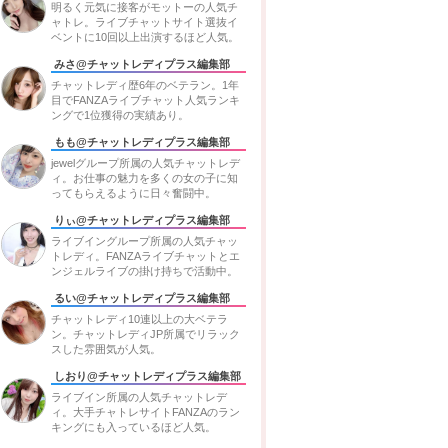
明るく元気に接客がモットーの人気チ
ャトレ。ライブチャットサイト選抜イ
ベントに10回以上出演するほど人気。
みさ@チャットレディプラス編集部
チャットレディ歴6年のベテラン。1年
目でFANZAライブチャット人気ランキ
ングで1位獲得の実績あり。
もも@チャットレディプラス編集部
jewelグループ所属の人気チャットレデ
ィ。お仕事の魅力を多くの女の子に知
ってもらえるように日々奮闘中。
りぃ@チャットレディプラス編集部
ライブイングループ所属の人気チャッ
トレディ。FANZAライブチャットとエ
ンジェルライブの掛け持ちで活動中。
るい@チャットレディプラス編集部
チャットレディ10連以上の大ベテラ
ン。チャットレディJP所属でリラック
スした雰囲気が人気。
しおり@チャットレディプラス編集部
ライブイン所属の人気チャットレデ
ィ。大手チャトレサイトFANZAのラン
キングにも入っているほど人気。