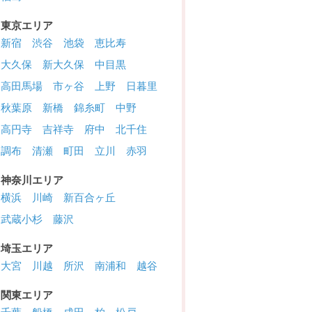
東京エリア
新宿
渋谷
池袋
恵比寿
大久保
新大久保
中目黒
高田馬場
市ヶ谷
上野
日暮里
秋葉原
新橋
錦糸町
中野
高円寺
吉祥寺
府中
北千住
調布
清瀬
町田
立川
赤羽
神奈川エリア
横浜
川崎
新百合ヶ丘
武蔵小杉
藤沢
埼玉エリア
大宮
川越
所沢
南浦和
越谷
関東エリア