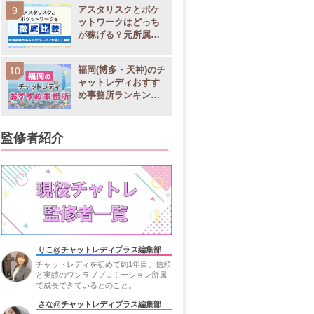
アスタリスクとポケ
ットワークはどっち
が稼げる？元所属チ
ャットレディが徹底
比較
福岡(博多・天神)のチ
ャットレディおすす
め事務所ランキング9
選！稼げる求人や店
舗比較
監修者紹介
りこ@チャットレディプラス編集部
チャットレディを初めて約1年目。信頼
と実績のワンラブプロモーション所属
で成長できているとのこと。
さな@チャットレディプラス編集部