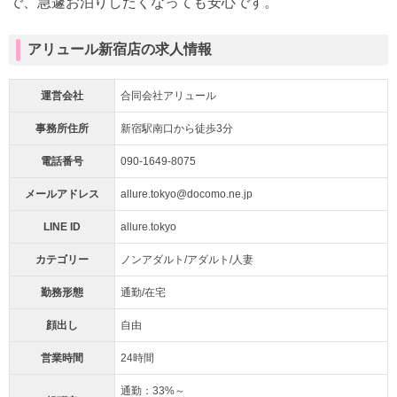
で、急遽お泊りしたくなっても安心です。
アリュール新宿店の求人情報
運営会社
合同会社アリュール
事務所住所
新宿駅南口から徒歩3分
電話番号
090-1649-8075
メールアドレス
allure.tokyo@docomo.ne.jp
LINE ID
allure.tokyo
カテゴリー
ノンアダルト/アダルト/人妻
勤務形態
通勤/在宅
顔出し
自由
営業時間
24時間
通勤：33%～