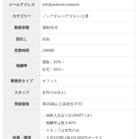
メールアドレス
info@asterisk.network
カテゴリー
ノンアダルト/アダルト/人妻
勤務形態
通勤/在宅
顔出し
自由
営業時間
24時間
通勤：30%～
報酬率
在宅：50%～
事務所タイプ
オフィス
スタッフ
女性のみ(8人)
登録資格
満18歳以上(高校生不可)
・体験入店あり(5,000円つき)
・報酬率は最大40%
・スタッフは女性のみ
待遇・環境
・入店3日間は毎日5,000円ボーナス