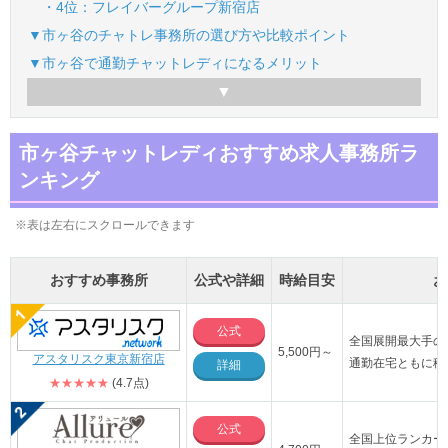
・4位：フレイバーグループ新宿店
▼市ヶ谷のチャトレ事務所の選び方や比較ポイント
▼市ヶ谷で通勤チャットレディになるメリット
市ヶ谷チャットレディおすすめ求人事務所ラ
ンキング
※表は左右にスクロールできます
おすすめ事務所
公式や詳細
時給目安
お
公式
全国展開最大手の
5,500円～
アスタリスク東京新宿店
通勤在宅ともに稼
詳細
★★★★★
(4.7点)
公式
全国上位ランカー