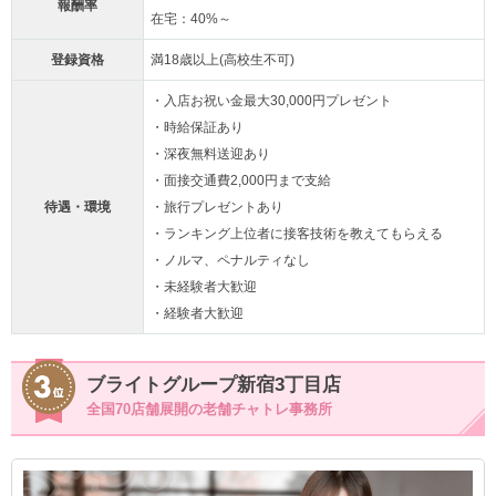
報酬率
在宅：40%～
登録資格
満18歳以上(高校生不可)
・入店お祝い金最大30,000円プレゼント
・時給保証あり
・深夜無料送迎あり
・面接交通費2,000円まで支給
待遇・環境
・旅行プレゼントあり
・ランキング上位者に接客技術を教えてもらえる
・ノルマ、ペナルティなし
・未経験者大歓迎
・経験者大歓迎
ブライトグループ新宿3丁目店
全国70店舗展開の老舗チャトレ事務所