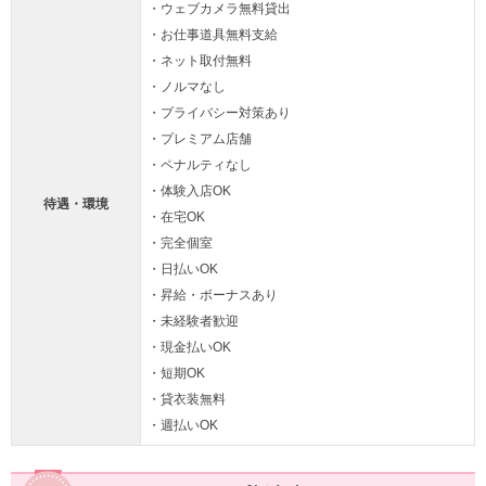
・ウェブカメラ無料貸出
・お仕事道具無料支給
・ネット取付無料
・ノルマなし
・プライバシー対策あり
・プレミアム店舗
・ペナルティなし
・体験入店OK
待遇・環境
・在宅OK
・完全個室
・日払いOK
・昇給・ボーナスあり
・未経験者歓迎
・現金払いOK
・短期OK
・貸衣装無料
・週払いOK