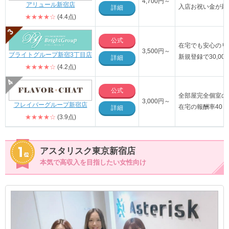
4,700円～
アリュール新宿店
入店お祝い金が最大
詳細
★★★★☆
(4.4点)
公式
在宅でも安心のリ
3,500円～
ブライトグループ新宿3丁目店
新規登録で30,0
詳細
★★★★☆
(4.2点)
公式
全部屋完全個室の
3,000円～
フレイバーグループ新宿店
在宅の報酬率40％
詳細
★★★★☆
(3.9点)
アスタリスク東京新宿店
本気で高収入を目指したい女性向け