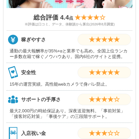
総合評価 4.4
★★★★☆
点
※評価は口コミ、データ、体験談から算出(2026年8月調査)
★★★★★
稼ぎやすさ
通勤の最大報酬率が35%+αと業界でも高め。全国上位ランカ
ー多数在籍で稼ぐノウハウあり。国内6社のサイトと提携。
★★★★★
安全性
15年の運営実績。高性能webカメラで身バレ防止。
★★★★☆
サポートの手厚さ
最大2,000円の時給保証あり。深夜送迎無料。「事前対策」
「接客対応対策」「事後ケア」の三段階サポート。
★★★☆☆
入店祝い金