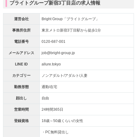
ブライトグループ新宿3丁目店の求人情報
運営会社
Bright Group「ブライトグループ」
事務所住所
東京メトロ新宿3丁目駅から徒歩1分
電話番号
0120-687-001
メールアドレス
job@bright-group.jp
LINE ID
allure.tokyo
カテゴリー
ノンアダルト/アダルト/人妻
勤務形態
通勤/在宅
顔出し
自由
営業時間
24時間365日
登録資格
18歳～50歳くらいの女性
・PC無料貸出し