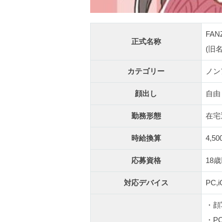
FA
正式名称
(旧
カテゴリー
ノン
顔出し
自由
勤務形態
在宅
時給換算
4,5
応募資格
18
対応デバイス
PC,i
・顔
・P