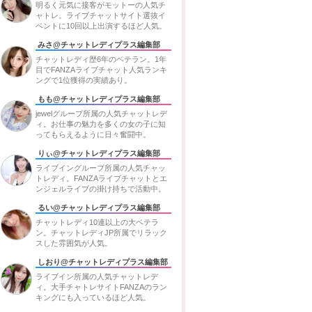
明るく元気に接客がモットーの人気チ
ャトレ。ライブチャットサイト選抜イ
ベントに10回以上出演するほど人気。
みさ@チャットレディプラス編集部
チャットレディ歴6年のベテラン。1年
目でFANZAライブチャット人気ランキ
ングで1位獲得の実績あり。
もも@チャットレディプラス編集部
jewelグループ所属の人気チャットレデ
ィ。お仕事の魅力を多くの女の子に知
ってもらえるように日々奮闘中。
りぃ@チャットレディプラス編集部
ライブイングループ所属の人気チャッ
トレディ。FANZAライブチャットとエ
ンジェルライブの掛け持ちで活動中。
るい@チャットレディプラス編集部
チャットレディ10連以上の大ベテラ
ン。チャットレディJP所属でリラック
スした雰囲気が人気。
しおり@チャットレディプラス編集部
ライブイン所属の人気チャットレデ
ィ。大手チャトレサイトFANZAのラン
キングにも入っているほど人気。