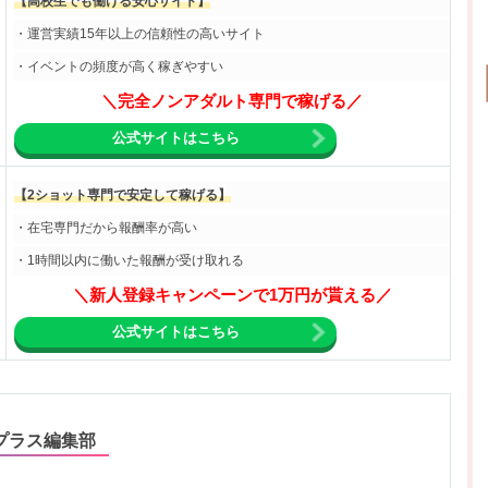
【高校生でも働ける安心サイト】
・運営実績15年以上の信頼性の高いサイト
・イベントの頻度が高く稼ぎやすい
＼完全ノンアダルト専門で稼げる／
公式サイトはこちら
【2ショット専門で安定して稼げる】
・在宅専門だから報酬率が高い
・1時間以内に働いた報酬が受け取れる
＼新人登録キャンペーンで1万円が貰える／
公式サイトはこちら
プラス編集部