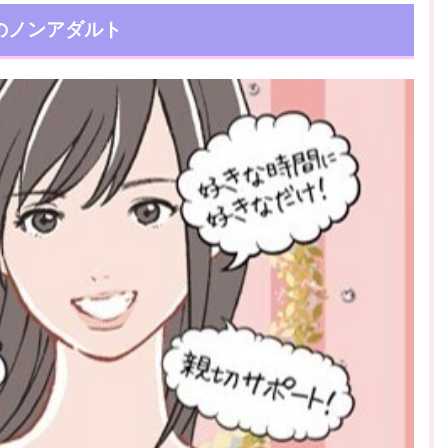
Aのノンアダルト