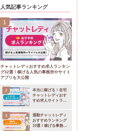
人気記事ランキング
チャットレディおすすめ求人ランキン
グ32選！稼げる人気の事務所やサイト
アプリを大公開
本当に稼げる！在宅
チャットレディおす
すめ求人サイトラン
キング11選
通勤チャットレディ
おすすめランキング
10選！稼げる事務所
の選び方も大公開