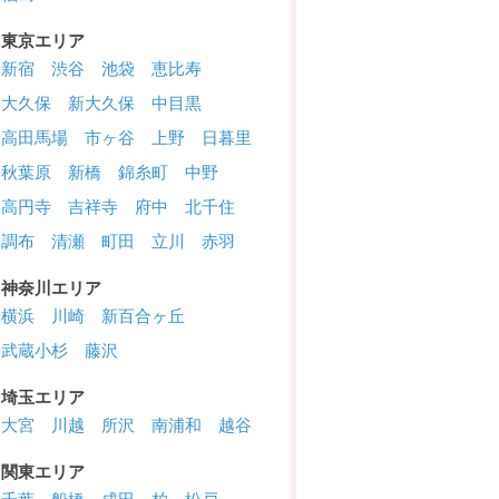
東京エリア
新宿
渋谷
池袋
恵比寿
大久保
新大久保
中目黒
高田馬場
市ヶ谷
上野
日暮里
秋葉原
新橋
錦糸町
中野
高円寺
吉祥寺
府中
北千住
調布
清瀬
町田
立川
赤羽
神奈川エリア
横浜
川崎
新百合ヶ丘
武蔵小杉
藤沢
埼玉エリア
大宮
川越
所沢
南浦和
越谷
関東エリア