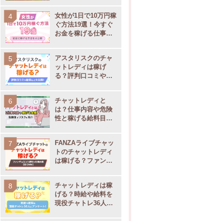
女性が1日で10万円稼
ぐ方法19選！今すぐ
お金を稼げる仕事を
大公開
アスタリスクのチャ
ットレディは稼げ
る？評判口コミや通
勤・在宅別の事務所
サポート内容を大公
チャットレディと
開
は？仕事内容や危険
性と稼げる給料目安
【現役チャトレ監
修】
FANZAライブチャッ
トのチャットレディ
は稼げる？ファンザ
の口コミ評判や仕事
内容
チャットレディは稼
げる？時給や給料を
現役チャトレ36人に
アンケート！