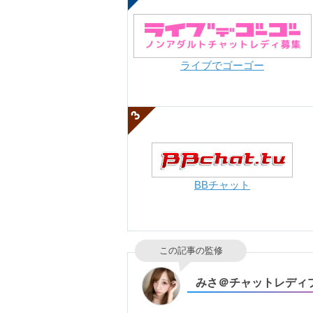
ライブでゴーゴー
BBチャット
この記事の監修
みさ＠チャットレディ