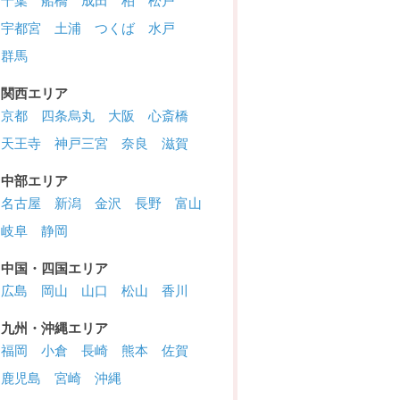
千葉
船橋
成田
柏
松戸
宇都宮
土浦
つくば
水戸
群馬
関西エリア
京都
四条烏丸
大阪
心斎橋
天王寺
神戸三宮
奈良
滋賀
中部エリア
名古屋
新潟
金沢
長野
富山
岐阜
静岡
中国・四国エリア
広島
岡山
山口
松山
香川
九州・沖縄エリア
福岡
小倉
長崎
熊本
佐賀
鹿児島
宮崎
沖縄