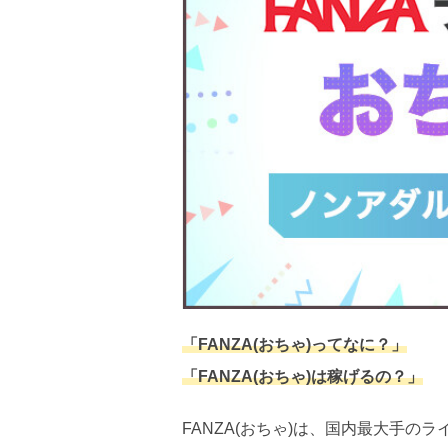
「FANZA(おちゃ)ってなに？」
「FANZA(おちゃ)は稼げるの？」
FANZA(おちゃ)は、国内最大手の