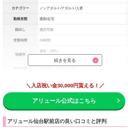
カテゴリー
ノンアダルト/アダルト/人妻
勤務形態
通勤/在宅
顔出し
選択可能
営業時間
24時間
通勤：30%～
報酬率
在宅：40%～
続きを見る
登録資格
満18歳以上(高校生不可)
・日払い可能
＼入店祝い金30,000円貰える！／
・時給保証制度あり
・入店祝い金最大3万円
アリュール公式はこちら
・未経験者サポート充実
待遇・環境
・身バレ防止用カメラ完備
・住み込み制度あり
アリュール仙台駅前店の良い口コミと評判
・社会保険加入可能
・夜間送迎サービスあり