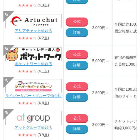
★★★★☆
(4.3点)
公式
全国に約100
3,000円～
アリアチャット仙台店
固定報酬と成
詳細
★★★★☆
(4.2点)
公式
在宅の報酬料率
5,000円～
ポケットワーク仙台店
会員数1,00
詳細
★★★★☆
(4.1点)
公式
全国に100店
2,500
円～
ライバーサポートグループ仙台店
他のサイトと
詳細
★★★★☆
(4.0点)
公式
チャットレデ
3,000円～
アットグループ仙台店
時給3,000
詳細
★★★★☆
(3.9点)