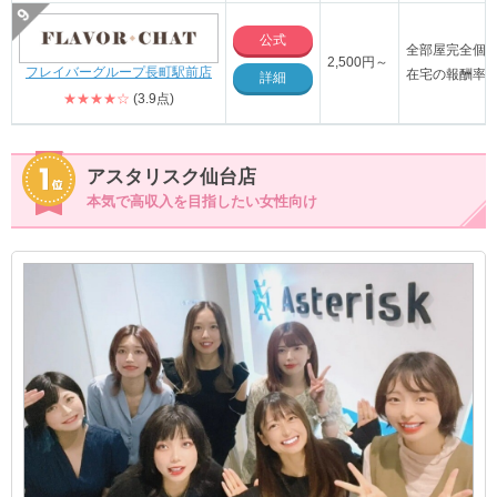
公式
全部屋完全個
2,500円～
フレイバーグループ長町駅前店
在宅の報酬率4
詳細
★★★★☆
(3.9点)
アスタリスク仙台店
本気で高収入を目指したい女性向け