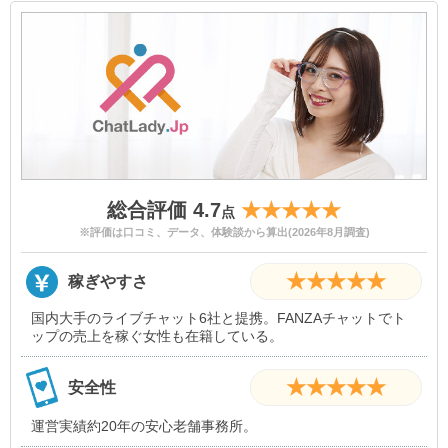
総合評価 4.7
★★★★★
点
※評価は口コミ、データ、体験談から算出(2026年8月調査)
★★★★★
稼ぎやすさ
国内大手のライブチャット6社と提携。FANZAチャットでト
ップの売上を稼ぐ女性も在籍している。
★★★★★
安全性
運営実績約20年の安心老舗事務所。