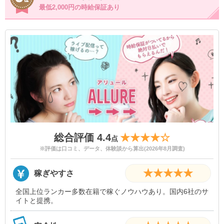
最低2,000円の時給保証あり
総合評価 4.4
★★★★☆
点
※評価は口コミ、データ、体験談から算出(2026年8月調査)
★★★★★
稼ぎやすさ
全国上位ランカー多数在籍で稼ぐノウハウあり。国内6社のサ
イトと提携。