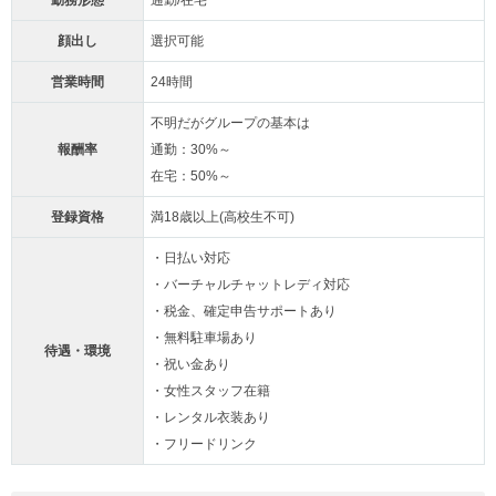
顔出し
選択可能
営業時間
24時間
不明だがグループの基本は
報酬率
通勤：30%～
在宅：50%～
登録資格
満18歳以上(高校生不可)
・日払い対応
・バーチャルチャットレディ対応
・税金、確定申告サポートあり
・無料駐車場あり
待遇・環境
・祝い金あり
・女性スタッフ在籍
・レンタル衣装あり
・フリードリンク