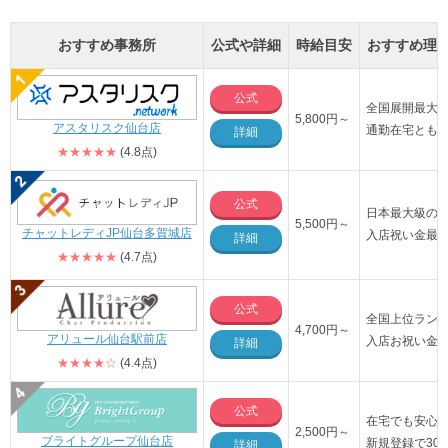
おすすめ事務所
公式や詳細
時給目安
おすすめ理
公式
全国展開最大
5
,800円～
アスタリスク仙台店
通勤在宅とも
詳細
★★★★★
(4.8点)
公式
日本最大級の店
5,500
円～
チャットレディJP仙台多賀城店
入店祝い金最大
詳細
★★★★★
(4.7点)
公式
全国上位ラン
4,700円～
アリュール仙台駅前店
入店お祝い金が
詳細
★★★★☆
(4.4点)
公式
在宅でも安心
2,500
円～
ブライトグループ仙台店
新規登録で30
詳細