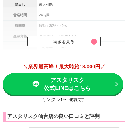
顔出し
選択可能
営業時間
24時間
報酬率
通勤：30%～40％
登録資格
満18歳以上(高校生不可)
続きを見る
・報酬率30〜40％
・面接交通費支給
・メイクサポートあり
＼業界最高峰！最大時給13,000円／
・日払い可能
・ボーナス最大50,000円支給
待遇・環境
アスタリスク
・女性スタッフのみで運営
公式LINEはこちら
・フリードリンク・フードあり
・友達紹介ボーナスあり
カンタン
1分で応募完了
・身バレ対策あり
・レンタル衣装あり
アスタリスク仙台店の良い口コミと評判