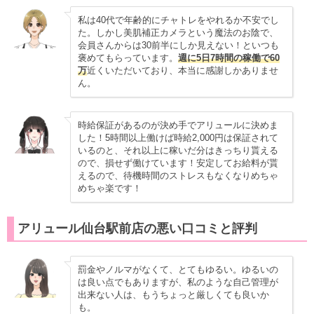
・税金サポートあり
私は40代で年齢的にチャトレをやれるか不安でし
た。しかし美肌補正カメラという魔法のお陰で、
会員さんからは30前半にしか見えない！といつも
褒めてもらっています。
週に5日7時間の稼働で60
万
近くいただいており、本当に感謝しかありませ
ん。
時給保証があるのが決め手でアリュールに決めま
した！5時間以上働けば時給2,000円は保証されて
いるのと、それ以上に稼いだ分はきっちり貰える
ので、損せず働けています！安定してお給料が貰
えるので、待機時間のストレスもなくなりめちゃ
めちゃ楽です！
アリュール仙台駅前店の悪い口コミと評判
罰金やノルマがなくて、とてもゆるい。ゆるいの
は良い点でもありますが、私のような自己管理が
出来ない人は、もうちょっと厳しくても良いか
も。