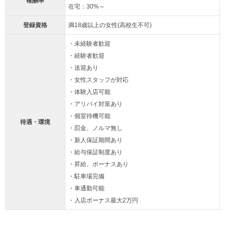
報酬率
在宅：30%～
登録資格
満18歳以上の女性(高校生不可)
・未経験者歓迎
・経験者歓迎
・送迎あり
・女性スタッフが対応
・体験入店可能
・アリバイ対策あり
・個室待機可能
待遇・環境
・罰金、ノルマ無し
・新人保証期間あり
・給与保証制度あり
・昇給、ボーナスあり
・駐車場完備
・車通勤可能
・入店ボーナス最大2万円