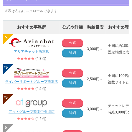
※表は左右にスクロールできます
おすすめ事務所
公式や詳細
時給目安
おすすめ理
公式
全国に約100
3,000円～
アリアチャット熊本店
固定報酬と成
詳細
★★★★★
(4.7点)
公式
全国に100店
2,500円～
ライバーサポートグループ熊本店
複数サイトと
詳細
★★★★★
(4.5点)
公式
チャットレデ
3,000円～
アットグループ熊本中央街店
時給3,000
詳細
★★★★☆
(4.2点)