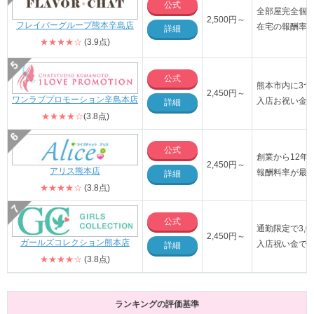
公式
全部屋完全個
2,500円～
フレイバーグループ熊本辛島店
在宅の報酬率4
詳細
★★★★☆
(3.9点)
公式
熊本市内に3
2,450円～
ワンラブプロモーション辛島本店
入店お祝い金5
詳細
★★★★☆
(3.8点)
公式
創業から12年
2,450円～
アリス熊本店
報酬料率が最大
詳細
★★★★☆
(3.8点)
公式
通勤限定で3,
2,450円～
ガールズコレクション熊本店
入店祝い金で5
詳細
★★★★☆
(3.8点)
ランキングの評価基準