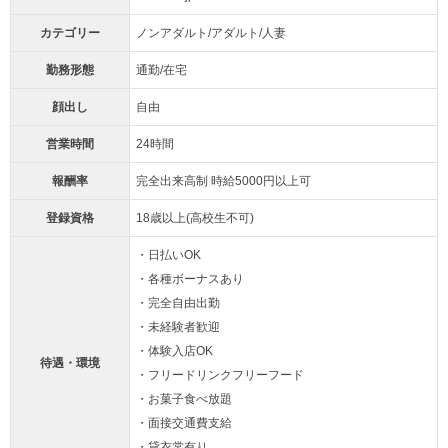
カテゴリー
ノンアダルト/アダルト/人妻
勤務形態
通勤/在宅
顔出し
自由
営業時間
24時間
報酬率
完全出来高制 時給5000円以上可
登録資格
18歳以上(高校生不可)
・日払いOK
・各種ボーナスあり
・完全自由出勤
・未経験者歓迎
・体験入店OK
待遇・環境
・フリードリンクフリーフード
・お菓子食べ放題
・面接交通費支給
・貸衣裳有り