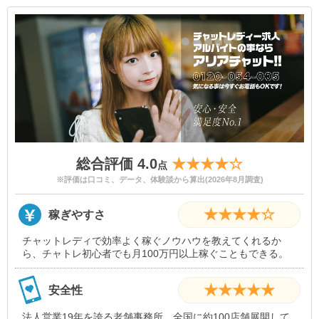
総合評価 4.0
★★★★☆
点
※評価は口コミ、データ、体験談から算出(2026年8月調査)
★★★★☆
稼ぎやすさ
チャットレディで効率よく稼ぐノウハウを教えてくれるか
ら、チャトレ初心者でも月100万円以上稼ぐこともできる。
★★★★★
安全性
法人営業19年を誇る老舗事務所。全国に約100店舗展開して