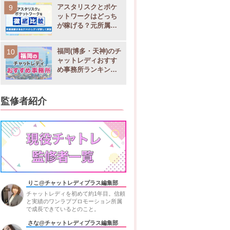
アスタリスクとポケ
ットワークはどっち
が稼げる？元所属チ
ャットレディが徹底
比較
福岡(博多・天神)のチ
ャットレディおすす
め事務所ランキング9
選！稼げる求人や店
舗比較
監修者紹介
りこ@チャットレディプラス編集部
チャットレディを初めて約1年目。信頼
と実績のワンラブプロモーション所属
で成長できているとのこと。
さな@チャットレディプラス編集部