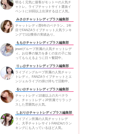
明るく元気に接客がモットーの人気チ
ャトレ。ライブチャットサイト選抜イ
ベントに10回以上出演するほど人気。
みさ@チャットレディプラス編集部
チャットレディ歴6年のベテラン。1年
目でFANZAライブチャット人気ランキ
ングで1位獲得の実績あり。
もも@チャットレディプラス編集部
jewelグループ所属の人気チャットレデ
ィ。お仕事の魅力を多くの女の子に知
ってもらえるように日々奮闘中。
りぃ@チャットレディプラス編集部
ライブイングループ所属の人気チャッ
トレディ。FANZAライブチャットとエ
ンジェルライブの掛け持ちで活動中。
るい@チャットレディプラス編集部
チャットレディ10連以上の大ベテラ
ン。チャットレディJP所属でリラック
スした雰囲気が人気。
しおり@チャットレディプラス編集部
ライブイン所属の人気チャットレデ
ィ。大手チャトレサイトFANZAのラン
キングにも入っているほど人気。