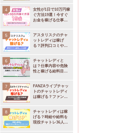
女性が1日で10万円稼
ぐ方法19選！今すぐ
お金を稼げる仕事を
大公開
アスタリスクのチャ
ットレディは稼げ
る？評判口コミや通
勤・在宅別の事務所
サポート内容を大公
チャットレディと
開
は？仕事内容や危険
性と稼げる給料目安
【現役チャトレ監
修】
FANZAライブチャッ
トのチャットレディ
は稼げる？ファンザ
の口コミ評判や仕事
内容
チャットレディは稼
げる？時給や給料を
現役チャトレ36人に
アンケート！