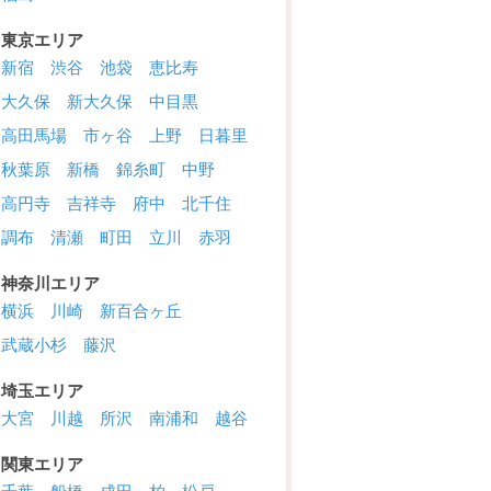
東京エリア
新宿
渋谷
池袋
恵比寿
大久保
新大久保
中目黒
高田馬場
市ヶ谷
上野
日暮里
秋葉原
新橋
錦糸町
中野
高円寺
吉祥寺
府中
北千住
調布
清瀬
町田
立川
赤羽
神奈川エリア
横浜
川崎
新百合ヶ丘
武蔵小杉
藤沢
埼玉エリア
大宮
川越
所沢
南浦和
越谷
関東エリア