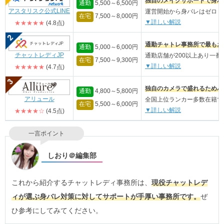
独自のメイクサポートで身バ
通勤
5,500～6,500円
アスタリスク公式LINE
運営開始から身バレはゼロ
在宅
7,500～8,000円
▼詳しい解説
★★★★★
(4.8点)
通勤チャトレ事務所で最もお
通勤
5,000～6,000円
チャットレディJP
通勤店舗が200以上あり一番
在宅
7,500～9,300円
▼詳しい解説
★★★★★
(4.7点)
独自のカメラで盛れるためバ
通勤
4,800～5,800円
アリュール
全国上位ランカー多数在籍で
在宅
5,500～6,000円
▼詳しい解説
★★★★☆
(4.5点)
一言ポイント
しおり＠編集部
これから紹介するチャットレディ事務所は、
現役チャットレデ
ィが選ぶ身バレ対策に対してサポートが手厚い事務所です。
ぜ
ひ参考にしてみてください。