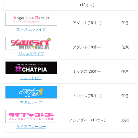
・メール、テレフォンレディで登録OK
(18才～)
・バーチャルライブチャット対応
・通勤、在宅ともに報酬率30％
待遇・環境
アダルト(18才～)
任意
・即日払い可能
エンジェルライブ
・ノルマ、ペナルティなし
・未経験者大歓迎
アダルト
(18才～)
任意
・経験者大歓迎
ジュエルライブ
ミックス(26才～)
任意
チャットピア
ミックス
(25才～)
任意
マダムライブ
ノンアダルト(18才～)
必須
ライブでゴーゴー