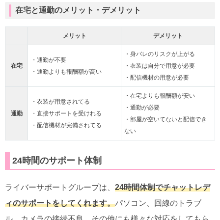
在宅と通勤のメリット・デメリット
メリット
デメリット
・身バレのリスクが上がる
・通勤が不要
在宅
・衣装は自分で用意が必要
・通勤よりも報酬額が高い
・配信機材の用意が必要
・在宅よりも報酬額が安い
・衣装が用意されてる
・通勤が必要
通勤
・直接サポートを受けれる
・部屋が空いてないと配信でき
・配信機材が完備されてる
ない
24時間のサポート体制
ライバーサポートグループは、
24時間体制でチャットレデ
ィのサポートをしてくれます。
パソコン、回線のトラブ
ル、カメラの接続不良、その他にも様々な対応をしてもら