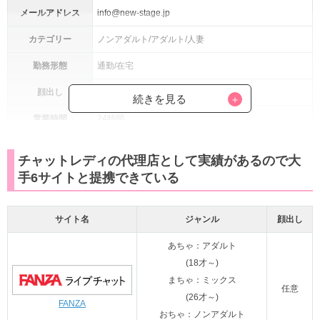
メールアドレス
info@new-stage.jp
カテゴリー
ノンアダルト/アダルト/人妻
勤務形態
通勤/在宅
顔出し
自由
続きを見る
営業時間
24時間
通勤：報酬率30%～
報酬率
チャットレディの代理店として実績があるので大
在宅：報酬率50%～
手6サイトと提携できている
登録資格
満18歳以上(高校生不可)
北海道/岩手県/宮城県/福島県/栃木県/茨城県/群馬県/埼
サイト名
ジャンル
顔出し
玉県/千葉県/東京都/神奈川県/富山県/岐阜県/静岡県/愛
あちゃ：アダルト
通勤エリア
知県/大阪府/京都府/兵庫県/岡山県/愛媛県/香川県/山口
(18才～)
県/徳島県/福岡県/長崎県/佐賀県/大分県/熊本県/宮崎県/
まちゃ：ミックス
鹿児島県/沖縄県
任意
(26才～)
FANZA
・入店祝金50,000円もらえる
おちゃ：ノンアダルト