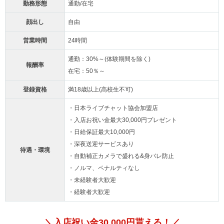
勤務形態
通勤/在宅
顔出し
自由
営業時間
24時間
通勤：30%～(体験期間を除く)
報酬率
在宅：50％～
登録資格
満18歳以上(高校生不可)
・日本ライブチャット協会加盟店
・入店お祝い金最大30,000円プレゼント
・日給保証最大10,000円
・深夜送迎サービスあり
待遇・環境
・自動補正カメラで盛れる&身バレ防止
・ノルマ、ペナルティなし
・未経験者大歓迎
・経験者大歓迎
＼入店祝い金30,000円貰える！／