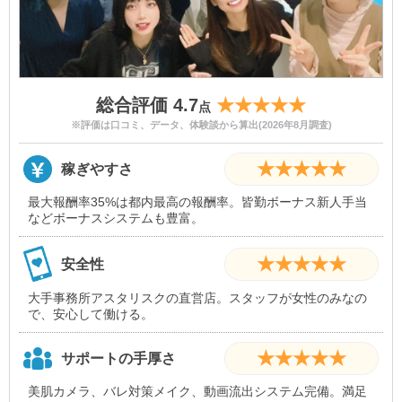
総合評価 4.7
★★★★★
点
※評価は口コミ、データ、体験談から算出(2026年8月調査)
★★★★★
稼ぎやすさ
最大報酬率35%は都内最高の報酬率。皆勤ボーナス新人手当
などボーナスシステムも豊富。
★★★★★
安全性
大手事務所アスタリスクの直営店。スタッフが女性のみなの
で、安心して働ける。
★★★★★
サポートの手厚さ
美肌カメラ、バレ対策メイク、動画流出システム完備。満足