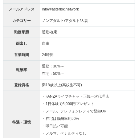
メールアドレス
info@asterisk.network
カテゴリー
ノンアダルト/アダルト/人妻
勤務形態
通勤/在宅
顔出し
自由
営業時間
24時間
通勤：30%～
報酬率
在宅：50%～
登録資格
満18歳以上(高校生不可)
・FANZAライブチャット正規一次代理店
・1日体験で5,000円プレゼント
・メール、テレフォンレディで登録OK
・在宅は報酬率約50%
待遇・環境
・即日払い可能
・ノルマ、ペナルティなし