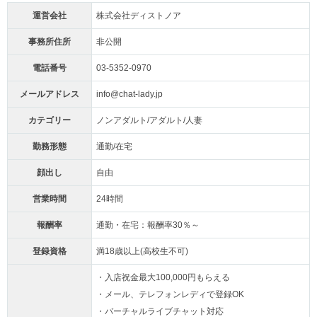
運営会社
株式会社ディストノア
事務所住所
非公開
電話番号
03-5352-0970
メールアドレス
info@chat-lady.jp
カテゴリー
ノンアダルト/アダルト/人妻
勤務形態
通勤/在宅
顔出し
自由
営業時間
24時間
報酬率
通勤・在宅：報酬率30％～
登録資格
満18歳以上(高校生不可)
・入店祝金最大100,000円もらえる
・メール、テレフォンレディで登録OK
・バーチャルライブチャット対応