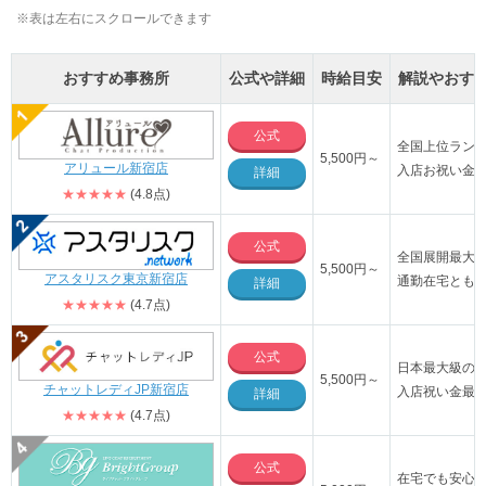
※表は左右にスクロールできます
おすすめ事務所
公式や詳細
時給目安
解説やおす
公式
全国上位ラン
5,500円～
アリュール新宿店
入店お祝い金が
詳細
★★★★★
(4.8点)
公式
全国展開最大
5,500円～
アスタリスク東京新宿店
通勤在宅とも
詳細
★★★★★
(4.7点)
公式
日本最大級の店
5
,500円～
チャットレディJP新宿店
入店祝い金最大
詳細
★★★★★
(4.7点)
公式
在宅でも安心