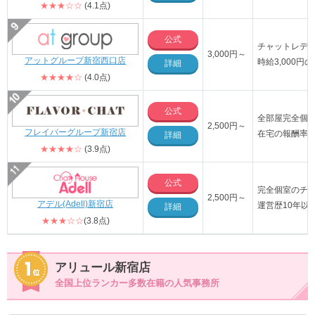
★★★☆☆
(4.1点)
公式
チャットレデ
3,000円～
アットグループ新宿西口店
時給3,000
詳細
★★★★☆
(4.0点)
公式
全部屋完全個
2,500円～
フレイバーグループ新宿店
在宅の報酬率4
詳細
★★★★☆
(3.9点)
公式
完全個室のチ
2,500円～
アデル(Adell)新宿店
運営歴10年以
詳細
★★★☆☆
(3.8点)
アリュール新宿店
全国上位ランカー多数在籍の人気事務所