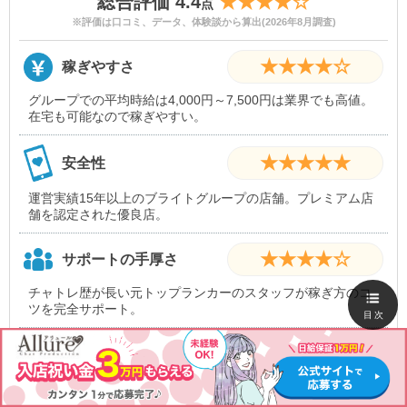
総合評価 4.4
★★★★☆
点
※評価は口コミ、データ、体験談から算出(2026年8月調査)
★★★★☆
稼ぎやすさ
グループでの平均時給は4,000円～7,500円は業界でも高値。
在宅も可能なので稼ぎやすい。
★★★★★
安全性
運営実績15年以上のブライトグループの店舗。プレミアム店
舗を認定された優良店。
★★★★☆
サポートの手厚さ
チャトレ歴が長い元トップランカーのスタッフが稼ぎ方のコ
ツを完全サポート。
目次
★★★★★
入店祝い金
お祝い金が30,000円は業界でも高額。