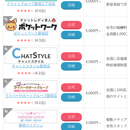
5,000
円～
ブライトグループ新宿三丁目店
新規登録で30
詳細
★★★★☆
(4.4点)
公式
在宅の報酬料率
5,000円～
ポケットワーク新宿店
会員数1,00
詳細
★★★★☆
(4.3点)
公式
全国に店舗展
4,500円～
時給補償制度
詳細
チャットスタイル新宿店
★★★★☆
(4.2点)
公式
全国に100店
4,000
円～
ライバーサポートグループ新宿店
他のサイトと
詳細
★★★★☆
(4.2点)
公式
複数メディア
3,500円～
新宿ライブイン
女性スタッフ
詳細