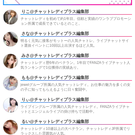
りこ@チャットレディプラス編集部
チャットレディを初めて約1年目。信頼と実績のワンラブプロモーシ
ョン所属で成長できているとのこと。
さな@チャットレディプラス編集部
明るく元気に接客がモットーの人気チャトレ。ライブチャットサイ
ト選抜イベントに10回以上出演するほど人気。
みさ@チャットレディプラス編集部
チャットレディ歴6年のベテラン。1年目でFANZAライブチャット人
気ランキングで1位獲得の実績あり。
もも@チャットレディプラス編集部
jewelグループ所属の人気チャットレディ。お仕事の魅力を多くの女
の子に知ってもらえるように日々奮闘中。
りぃ@チャットレディプラス編集部
ライブイングループ所属の人気チャットレディ。FANZAライブチャ
ットとエンジェルライブの掛け持ちで活動中。
るい@チャットレディプラス編集部
チャットレディ10連以上の大ベテラン。チャットレディJP所属でリ
ラックスした雰囲気が人気。