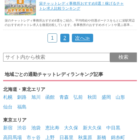
栄チャットレディ事務所おすすめ8選！稼げるチャ
トレ求人比較ランキング
栄のチャットレディ事務所おすすめ8選をご紹介。平均時給や待遇ボーナスをもとに栄駅周辺
のおすすめチャトレ求人を徹底比較しています。各事務所のおすすめポイントや選ぶ基準も
解説しているので参考にしてください。
1
2
次へ≫
地域ごとの通勤チャットレディランキング記事
北海道・東北エリア
札幌
釧路
旭川
函館
青森
弘前
秋田
盛岡
山形
仙台
福島
東京エリア
新宿
渋谷
池袋
恵比寿
大久保
新大久保
中目黒
高田馬場
市ヶ谷
上野
日暮里
秋葉原
新橋
錦糸町