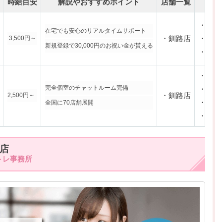
時給目安
解説やおすすめポイント
店舗一覧
支
・日払
在宅でも安心のリアルタイムサポート
・釧路店
・週払
3,500円～
新規登録で30,000円のお祝い金が貰える
・月払
・日払
完全個室のチャットルーム完備
・週払
・釧路店
2,500円～
・前払
全国に70店舗展開
・現金
店
トレ事務所