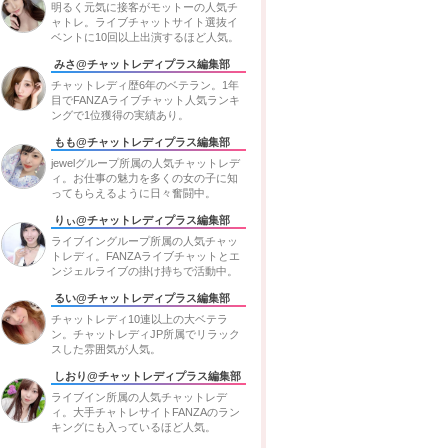
明るく元気に接客がモットーの人気チ
ャトレ。ライブチャットサイト選抜イ
ベントに10回以上出演するほど人気。
みさ@チャットレディプラス編集部
チャットレディ歴6年のベテラン。1年
目でFANZAライブチャット人気ランキ
ングで1位獲得の実績あり。
もも@チャットレディプラス編集部
jewelグループ所属の人気チャットレデ
ィ。お仕事の魅力を多くの女の子に知
ってもらえるように日々奮闘中。
りぃ@チャットレディプラス編集部
ライブイングループ所属の人気チャッ
トレディ。FANZAライブチャットとエ
ンジェルライブの掛け持ちで活動中。
るい@チャットレディプラス編集部
チャットレディ10連以上の大ベテラ
ン。チャットレディJP所属でリラック
スした雰囲気が人気。
しおり@チャットレディプラス編集部
ライブイン所属の人気チャットレデ
ィ。大手チャトレサイトFANZAのラン
キングにも入っているほど人気。