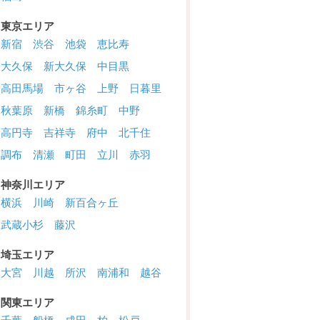
東京エリア
新宿
渋谷
池袋
恵比寿
大久保
新大久保
中目黒
高田馬場
市ヶ谷
上野
日暮里
秋葉原
新橋
錦糸町
中野
高円寺
吉祥寺
府中
北千住
調布
清瀬
町田
立川
赤羽
神奈川エリア
横浜
川崎
新百合ヶ丘
武蔵小杉
藤沢
埼玉エリア
大宮
川越
所沢
南浦和
越谷
関東エリア