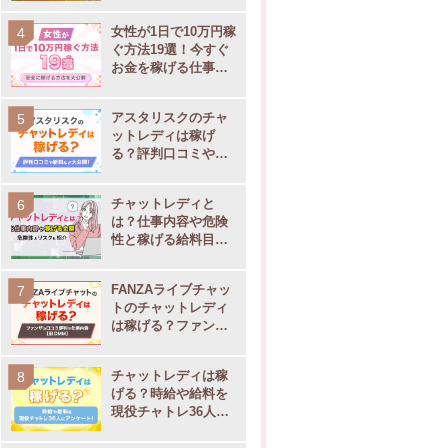
女性が1日で10万円稼
ぐ方法19選！今すぐ
お金を稼げる仕事を
大公開
アスタリスクのチャ
ットレディは稼げ
る？評判口コミや通
勤・在宅別の事務所
サポート内容を大公
チャットレディと
開
は？仕事内容や危険
性と稼げる給料目安
【現役チャトレ監
修】
FANZAライブチャッ
トのチャットレディ
は稼げる？ファンザ
の口コミ評判や仕事
内容
チャットレディは稼
げる？時給や給料を
現役チャトレ36人に
アンケート！