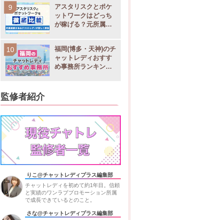
払い
在宅の有無
アスタリスクとポケ
ットワークはどっち
い
が稼げる？元所属チ
ャットレディが徹底
い
◯
比較
福岡(博多・天神)のチ
い
ャットレディおすす
め事務所ランキング9
い
選！稼げる求人や店
舗比較
い
◯
監修者紹介
いOK
払いOK
りこ@チャットレディプラス編集部
チャットレディを初めて約1年目。信頼
と実績のワンラブプロモーション所属
で成長できているとのこと。
さな@チャットレディプラス編集部