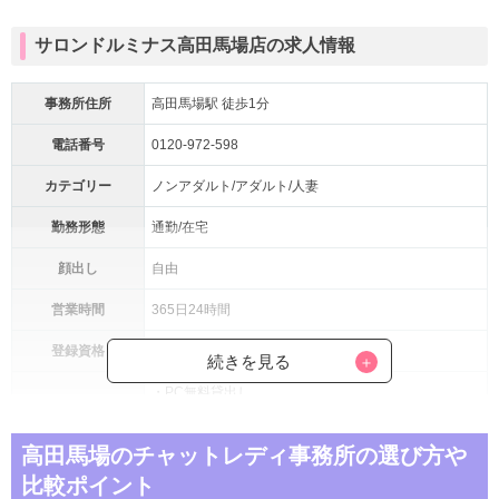
サロンドルミナス高田馬場店の求人情報
事務所住所
高田馬場駅 徒歩1分
電話番号
0120-972-598
カテゴリー
ノンアダルト/アダルト/人妻
勤務形態
通勤/在宅
顔出し
自由
営業時間
365日24時間
登録資格
18歳以上の女性
続きを見る
・PC無料貸出し
・ウェブカメラ無料貸出
・衣装貸出
高田馬場のチャットレディ事務所の選び方や
・プライバシー対策あり
比較ポイント
・完全個室