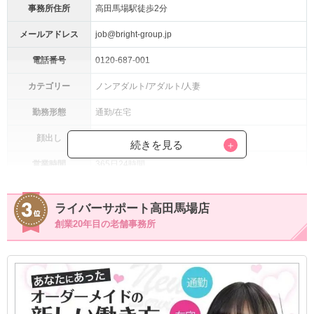
事務所住所
高田馬場駅徒歩2分
メールアドレス
job@bright-group.jp
電話番号
0120-687-001
カテゴリー
ノンアダルト/アダルト/人妻
勤務形態
通勤/在宅
顔出し
自由
続きを見る
営業時間
365日24時間
登録資格
18歳～50歳くらいの女性
ライバーサポート高田馬場店
・食事券の配布あり
創業20年目の老舗事務所
・面接交通費支給
・賞与あり
・美容クリニック多数提携(20～30%)オフ
・PC無料貸し出し
・ウェブカメラ無料貸し出し