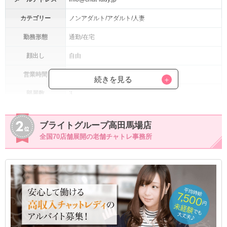
カテゴリー
ノンアダルト/アダルト/人妻
勤務形態
通勤/在宅
顔出し
自由
営業時間
24時間
続きを見る
部屋数
3
通勤：30%～
報酬率
ブライトグループ高田馬場店
在宅：30%～
全国70店舗展開の老舗チャトレ事務所
登録資格
18歳～35歳までの女性(高校生不可)
・人妻/マダム可能
・ノルマなし
・顔出しなしOK
・履歴書不要
・未経験可能
・経験者優遇