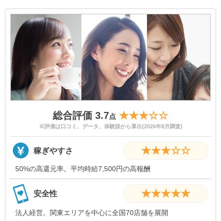
・交通費全支給
・日間、月間ボーナスあり
・日払いOK
・税務サポート無料
・在籍証明発行可能
・カメラに美肌ソフトを導入
・ノルマ強制一切なし
・自由出勤自由シフト
・時給制度あり
待遇・環境
・週払いOK
総合評価 3.7
★★★☆☆
点
・月払いOK
※評価は口コミ、データ、体験談から算出(2026年8月調査)
・1日体験OK
・ボーナスあり
★★★☆☆
稼ぎやすさ
・罰金なし
50%の高還元率。平均時給7,500円の高報酬
・未経験OK
・フリードリンク
★★★★★
安全性
・衣装レンタルあり
・出勤自由
法人経営。関東エリアを中心に全国70店舗を展開
・宿泊OK