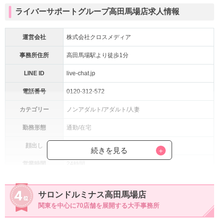
ライバーサポートグループ高田馬場店求人情報
運営会社
株式会社クロスメディア
事務所住所
高田馬場駅より徒歩1分
LINE ID
live-chat.jp
電話番号
0120-312-572
カテゴリー
ノンアダルト/アダルト/人妻
勤務形態
通勤/在宅
顔出し
自由
続きを見る
営業時間
24時間
登録資格
18歳以上
サロンドルミナス高田馬場店
・1Rのオートロックマンション
関東を中心に70店舗を展開する大手事務所
・住み込み可能