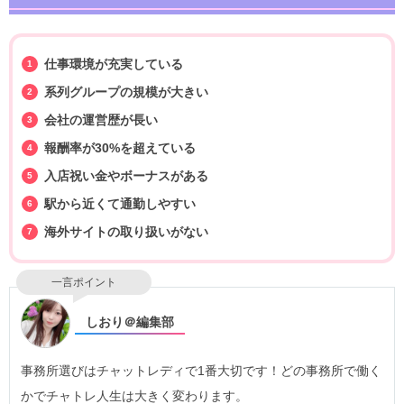
・体験入店OK
・在宅OK
仕事環境が充実している
・未経験者歓迎
待遇・環境
・前払いOK
系列グループの規模が大きい
・日払いOK
会社の運営歴が長い
・週払いOK
報酬率が30%を超えている
・現金払いOK
・入店祝い金
入店祝い金やボーナスがある
・友達紹介ボーナス
駅から近くて通勤しやすい
・連休出勤手当
海外サイトの取り扱いがない
・料率アップ
・皆勤賞ボーナス
一言ポイント
しおり＠編集部
事務所選びはチャットレディで1番大切です！どの事務所で働く
かでチャトレ人生は大きく変わります。