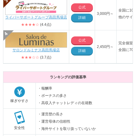
公式
全国に10
3,000円～
他のサイ
ライバーサポートグループ高田馬場店
詳細
★★★★☆
(4.4点)
公式
完全個室
2,450円～
全国に70
サロンドルミナス高田馬場店
詳細
★★★☆☆
(3.7点)
ランキングの評価基準
・報酬率
・ボーナスの多さ
稼ぎやすさ
・高収入チャットレディの在籍数
・運営歴の長さ
・運営母体の信頼性
安全性
・海外サイトを取り扱っていないか