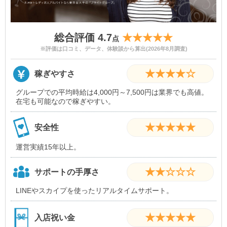
待遇・環境
・副業可
・友人同士可
・体験入店可能
総合評価 4.7
★★★★★
点
・長期可能
※評価は口コミ、データ、体験談から算出(2026年8月調査)
・短期可能
・単発可能
★★★★☆
稼ぎやすさ
グループでの平均時給は4,000円～7,500円は業界でも高値。
在宅も可能なので稼ぎやすい。
★★★★★
安全性
運営実績15年以上。
★★☆☆☆
サポートの手厚さ
LINEやスカイプを使ったリアルタイムサポート。
★★★★★
入店祝い金