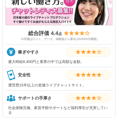
・お仕事道具無料支給
・ネット取付無料
・ノルマなし
・プライバシー対策あり
待遇・環境
・ペナルティなし
総合評価 4.4
★★★★☆
・体験入店可能
点
・在宅OK
※評価は口コミ、データ、体験談から算出(2026年8月調査)
・完全個室
★★★★☆
稼ぎやすさ
・日払いOK
・昇給、ボーナスあり
最大時給8,400円と業界の中では高額な金額。
・未経験者歓迎
・現金払いOK
★★★★★
安全性
・短期OK
・週払いOK
運営歴15年以上の老舗ライブチャットサイト。
・衣装貸し出し無料
★★★★☆
サポートの手厚さ
社会保険完備、家賃半額サポートなど福利厚生が充実してい
る