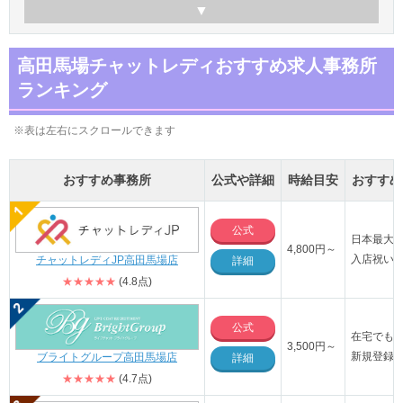
高田馬場チャットレディおすすめ求人事務所
ランキング
※表は左右にスクロールできます
おすすめ事務所
公式や詳細
時給目安
おすすめ
公式
日本最大級
4,800円～
入店祝い金
チャットレディJP高田馬場店
詳細
★★★★★
(4.8点)
公式
在宅でも
3,500円～
新規登録で
ブライトグループ高田馬場店
詳細
★★★★★
(4.7点)