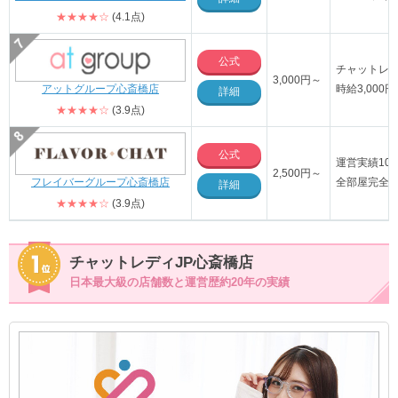
★★★★☆
(4.1点)
公式
チャットレ
3,000円～
アットグループ心斎橋店
時給3,00
詳細
★★★★☆
(3.9点)
公式
運営実績10
2,500円～
フレイバーグループ心斎橋店
全部屋完全
詳細
★★★★☆
(3.9点)
チャットレディJP心斎橋店
日本最大級の店舗数と運営歴約20年の実績