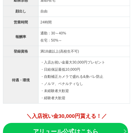
勤務形態
通勤/在宅
顔出し
自由
営業時間
24時間
通勤：30～40%
報酬率
在宅：50%～
登録資格
満18歳以上(高校生不可)
・入店お祝い金最大30,000円プレゼント
・日給保証最低10,000円
・自動補正カメラで盛れる&身バレ防止
待遇・環境
・ノルマ、ペナルティなし
・未経験者大歓迎
・経験者大歓迎
＼入店祝い金30,000円貰える！／
アリュール公式はこちら