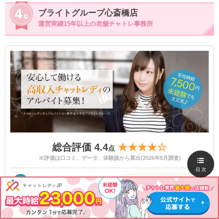
ブライトグループ心斎橋店
運営実績15年以上の老舗チャトレ事務所
総合評価 4.4
★★★★☆
点
※評価は口コミ、データ、体験談から算出(2026年8月調査)
目次
★★★★☆
稼ぎやすさ
グループでの平均時給は4,000円～7,500円は業界でも高値。
在宅も可能なので稼ぎやすい。