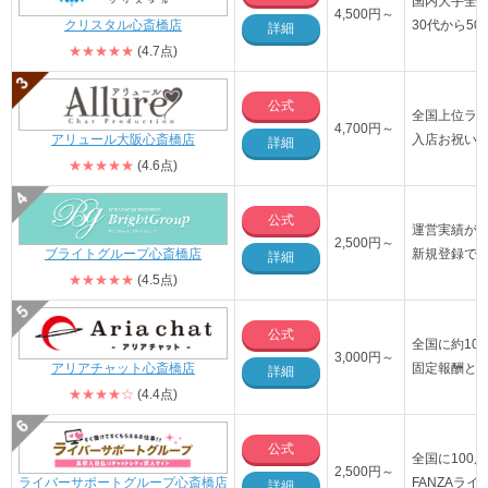
国内大手全
4,500円～
クリスタル心斎橋店
30代から5
詳細
★★★★★
(4.7点)
公式
全国上位ラ
4,700円～
アリュール大阪心斎橋店
入店お祝い金
詳細
★★★★★
(4.6点)
公式
運営実績が1
2,500円～
ブライトグループ心斎橋店
新規登録で3
詳細
★★★★★
(4.5点)
公式
全国に約10
3,000円～
アリアチャット心斎橋店
固定報酬と
詳細
★★★★☆
(4.4点)
公式
全国に100
2,500円～
ライバーサポートグループ心斎橋店
FANZAラ
詳細