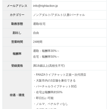
メールアドレス
info@rightaction.jp
カテゴリー
ノンアダルト/アダルト/人妻/バーチャル
勤務形態
通勤/在宅
顔出し
自由
営業時間
24時間
通勤：報酬率30%～
報酬率
在宅：報酬率50%～
登録資格
満18歳以上(高校生不可)
・FANZAライブチャット正規一次代理店
・大阪市内の3店舗を兼任できる
・バーチャルライブチャット対応
・在宅は報酬率約50%
待遇・環境
・即日払い可能
・ノルマ、ペナルティなし