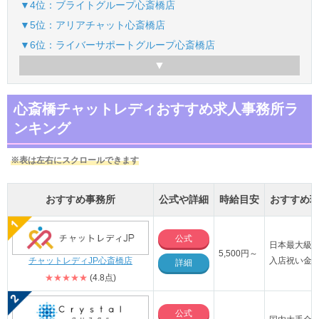
▼4位：ブライトグループ心斎橋店
▼5位：アリアチャット心斎橋店
▼6位：ライバーサポートグループ心斎橋店
心斎橋チャットレディおすすめ求人事務所ラ
ンキング
※表は左右にスクロールできます
おすすめ事務所
公式や詳細
時給目安
おすすめ
公式
日本最大級の
5,500円～
チャットレディJP心斎橋店
入店祝い金最
詳細
★★★★★
(4.8点)
公式