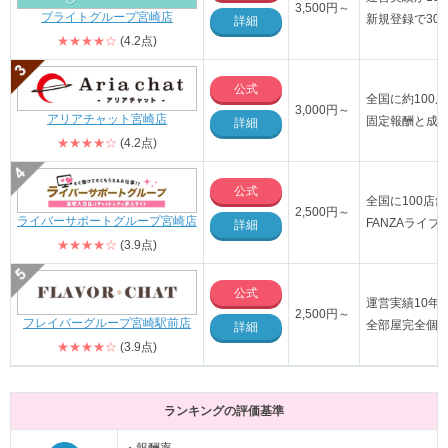
3,500円～
ブライトグループ宮崎店
新規登録で30
詳細
★★★★☆
(4.2点)
公式
全国に約100
3,000円～
アリアチャット宮崎店
固定報酬と成
詳細
★★★★☆
(4.2点)
公式
全国に100店
2,500円～
ライバーサポートグループ宮崎店
FANZAライ
詳細
★★★★☆
(3.9点)
公式
運営実績10年
2,500円～
フレイバーグループ宮崎駅前店
全部屋完全個
詳細
★★★★☆
(3.9点)
ランキングの評価基準
・報酬率