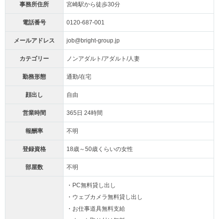
事務所住所
宮崎駅から徒歩30分
電話番号
0120-687-001
メールアドレス
job@bright-group.jp
カテゴリー
ノンアダルト/アダルト/人妻
勤務形態
通勤/在宅
顔出し
自由
営業時間
365日 24時間
報酬率
不明
登録資格
18歳～50歳くらいの女性
部屋数
不明
・PC無料貸し出し
・ウェブカメラ無料貸し出し
・お仕事道具無料支給