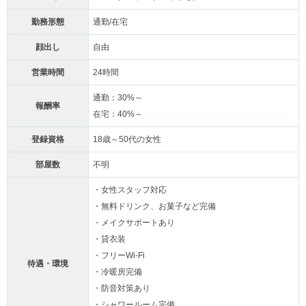
勤務形態
通勤/在宅
顔出し
自由
営業時間
24時間
通勤：30%～
報酬率
在宅：40%～
登録資格
18歳～50代の女性
部屋数
不明
・女性スタッフ対応
・無料ドリンク、お菓子など完備
・メイクサポートあり
・貸衣装
・フリーWi-Fi
待遇・環境
・冷暖房完備
・防音対策あり
・シャワールーム完備