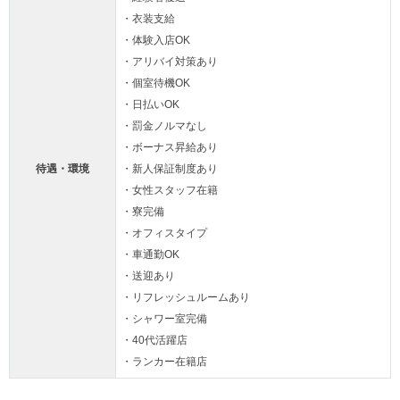
・衣装支給
・体験入店OK
・アリバイ対策あり
・個室待機OK
・日払いOK
・罰金ノルマなし
・ボーナス昇給あり
待遇・環境
・新人保証制度あり
・女性スタッフ在籍
・寮完備
・オフィスタイプ
・車通勤OK
・送迎あり
・リフレッシュルームあり
・シャワー室完備
・40代活躍店
・ランカー在籍店