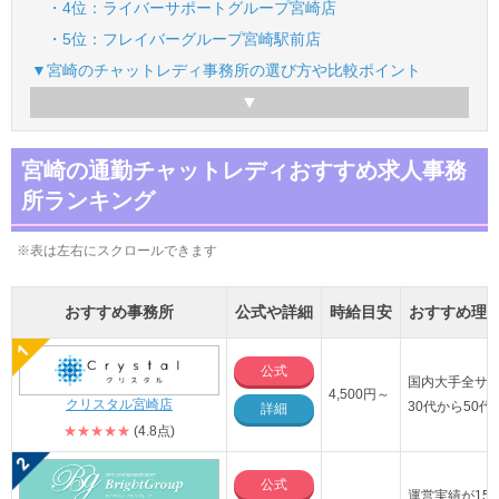
・4位：ライバーサポートグループ宮崎店
・5位：フレイバーグループ宮崎駅前店
▼宮崎のチャットレディ事務所の選び方や比較ポイント
宮崎の通勤チャットレディおすすめ求人事務
所ランキング
※表は左右にスクロールできます
おすすめ事務所
公式や詳細
時給目安
おすすめ理
公式
国内大手全サ
4,500円～
クリスタル宮崎店
30代から50
詳細
★★★★★
(4.8点)
公式
運営実績が15