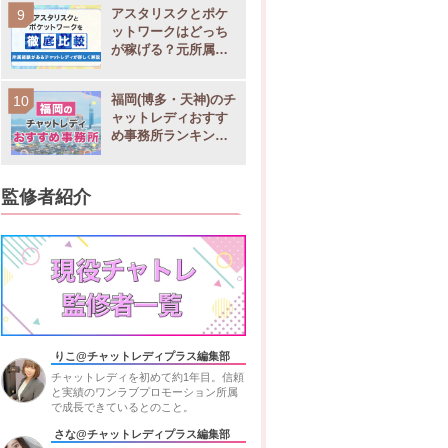
アスタリスクとポケ
ットワークはどっち
が稼げる？元所属チ
ャットレディが徹底
・日払い
比較
店
福岡(博多・天神)のチ
・週払い
◯
株式会社ブライトウェイ
ャットレディおすす
戸店
・月払い
め事務所ランキング9
選！稼げる求人や店
舗比較
監修者紹介
・日払い
戸店
・週払い
◯
株式会社リアライズ
・月払い
・日払い
店
・週払い
◯
株式会社クロスメディア
りこ@チャットレディプラス編集部
・月払い
チャットレディを初めて約1年目。信頼
と実績のワンラブプロモーション所属
で成長できているとのこと。
さな@チャットレディプラス編集部