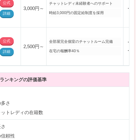
公式
チャットレディ未経験者へのサポート
3,000円～
・松戸
時給3,000円の固定給制度を採用
詳細
公式
全部屋完全個室のチャットルーム完備
・松戸
2,500円～
・北松
在宅の報酬率40％
詳細
ランキングの評価基準
の多さ
ャットレディの在籍数
長さ
の信頼性