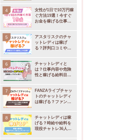
女性が1日で10万円稼
ぐ方法19選！今すぐ
お金を稼げる仕事を
大公開
アスタリスクのチャ
ットレディは稼げ
る？評判口コミや通
勤・在宅別の事務所
サポート内容を大公
チャットレディと
開
は？仕事内容や危険
性と稼げる給料目安
【現役チャトレ監
修】
FANZAライブチャッ
トのチャットレディ
は稼げる？ファンザ
の口コミ評判や仕事
覧
支払い
在宅の有無
運営会社
内容
チャットレディは稼
げる？時給や給料を
現役チャトレ36人に
店
・当日25日
アンケート！
◯
株式会社ディストノア
GB店
・翌月10日