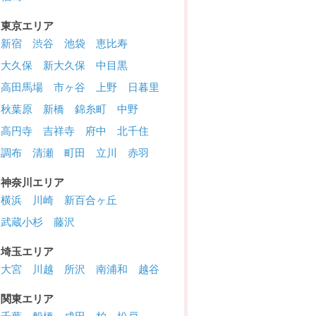
東京エリア
新宿
渋谷
池袋
恵比寿
大久保
新大久保
中目黒
高田馬場
市ヶ谷
上野
日暮里
秋葉原
新橋
錦糸町
中野
高円寺
吉祥寺
府中
北千住
調布
清瀬
町田
立川
赤羽
神奈川エリア
横浜
川崎
新百合ヶ丘
武蔵小杉
藤沢
埼玉エリア
大宮
川越
所沢
南浦和
越谷
関東エリア