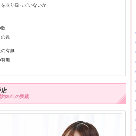
トを取り扱っていないか
の数
トの数
金の有無
の有無
戸店
約20年の実績