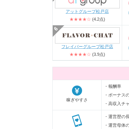
アットグループ松戸店
★★★★☆
(4.2点)
フレイバーグループ松戸店
★★★★☆
(3.9点)
・報酬率
・ボーナス
稼ぎやすさ
・高収入チ
・運営歴の
・運営母体