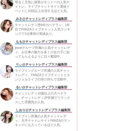
明るく元気に接客がモットーの人気チ
・日払い
ャトレ。ライブチャットサイト選抜イ
店
◯
アットグループ
・月払い
ベントに10回以上出演するほど人気。
みさ@チャットレディプラス編集部
チャットレディ歴6年のベテラン。1年
目でFANZAライブチャット人気ランキ
ングで1位獲得の実績あり。
店
・日払い
もも@チャットレディプラス編集部
◯
株式会社デライト
戸店
・基本は翌月15日
jewelグループ所属の人気チャットレデ
ィ。お仕事の魅力を多くの女の子に知
ってもらえるように日々奮闘中。
りぃ@チャットレディプラス編集部
ライブイングループ所属の人気チャッ
トレディ。FANZAライブチャットとエ
ンジェルライブの掛け持ちで活動中。
るい@チャットレディプラス編集部
チャットレディ10連以上の大ベテラ
ン。チャットレディJP所属でリラック
スした雰囲気が人気。
しおり@チャットレディプラス編集部
ライブイン所属の人気チャットレデ
ィ。大手チャトレサイトFANZAのラン
キングにも入っているほど人気。