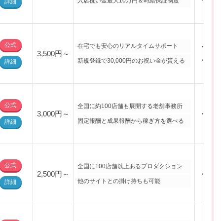
入店祝い金最大10万円＆時給保証制度
詳細
公式
在宅でも安心のリアルタイムサポート
・松戸
3,500円～
・新松
新規登録で30,000円のお祝い金が貰える
詳細
公式
全国に約100店舗も展開する老舗事務所
3,000円～
・新松
固定報酬と成果報酬から稼ぎ方を選べる
詳細
公式
全国に100店舗以上あるプロダクション
2,500円～
・松戸
他のサイトとの掛け持ちも可能
詳細