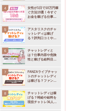
女性が1日で10万円稼
ぐ方法19選！今すぐ
お金を稼げる仕事を
大公開
アスタリスクのチャ
ットレディは稼げ
る？評判口コミや通
勤・在宅別の事務所
サポート内容を大公
チャットレディと
開
は？仕事内容や危険
性と稼げる給料目安
【現役チャトレ監
修】
FANZAライブチャッ
トのチャットレディ
は稼げる？ファンザ
の口コミ評判や仕事
内容
チャットレディは稼
げる？時給や給料を
現役チャトレ36人に
一覧
支払い
在宅の有無
運営会社
アンケート！