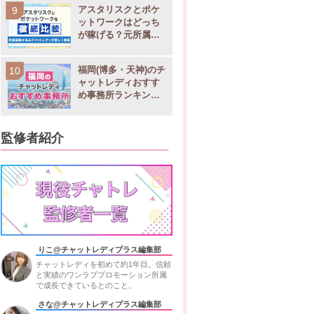
アスタリスクとポケ
ットワークはどっち
・日払い
が稼げる？元所属チ
千住店
◯
asterisk株式会社
ャットレディが徹底
・月払い
比較
福岡(博多・天神)のチ
ャットレディおすす
め事務所ランキング9
選！稼げる求人や店
舗比較
・当日25日
千住店
◯
株式会社ディスト
監修者紹介
・翌月10日
・日払い
千住店
・週払い
◯
株式会社ブライト
・月払い
りこ@チャットレディプラス編集部
チャットレディを初めて約1年目。信頼
と実績のワンラブプロモーション所属
で成長できているとのこと。
・日払い
さな@チャットレディプラス編集部
千住店
・週払い
◯
株式会社リアライ