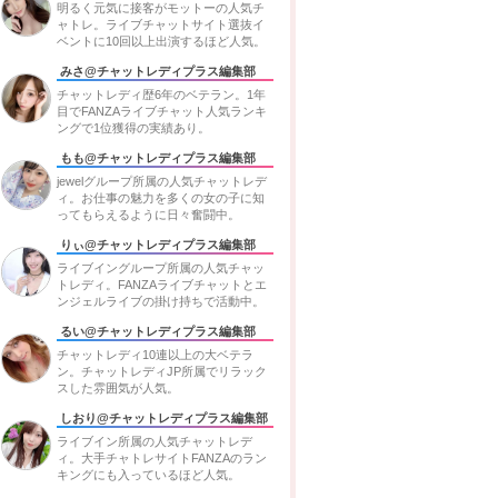
明るく元気に接客がモットーの人気チ
・月払い
ャトレ。ライブチャットサイト選抜イ
ベントに10回以上出演するほど人気。
みさ@チャットレディプラス編集部
チャットレディ歴6年のベテラン。1年
・日払い
目でFANZAライブチャット人気ランキ
千住店
・週払い
◯
ングで1位獲得の実績あり。
株式会社クロスメ
・月払い
もも@チャットレディプラス編集部
jewelグループ所属の人気チャットレデ
ィ。お仕事の魅力を多くの女の子に知
ってもらえるように日々奮闘中。
りぃ@チャットレディプラス編集部
・日払い
千住店
◯
ライブイングループ所属の人気チャッ
アットグループ
・月払い
トレディ。FANZAライブチャットとエ
ンジェルライブの掛け持ちで活動中。
るい@チャットレディプラス編集部
チャットレディ10連以上の大ベテラ
ン。チャットレディJP所属でリラック
スした雰囲気が人気。
千住駅前店
・日払い
◯
株式会社デライト
しおり@チャットレディプラス編集部
千住店
・基本は翌月15日
ライブイン所属の人気チャットレデ
ィ。大手チャトレサイトFANZAのラン
キングにも入っているほど人気。