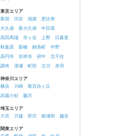
東京エリア
新宿
渋谷
池袋
恵比寿
大久保
新大久保
中目黒
高田馬場
市ヶ谷
上野
日暮里
秋葉原
新橋
錦糸町
中野
高円寺
吉祥寺
府中
北千住
調布
清瀬
町田
立川
赤羽
神奈川エリア
横浜
川崎
新百合ヶ丘
武蔵小杉
藤沢
埼玉エリア
大宮
川越
所沢
南浦和
越谷
関東エリア