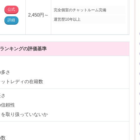
公式
完全個室のチャットルーム完備
2,450円～
・北
運営歴10年以上
詳細
ランキングの評価基準
の多さ
ャットレディの在籍数
長さ
の信頼性
トを取り扱っていないか
の数