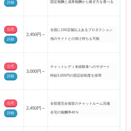
固定報酬と成果報酬から稼ぎ方を選べる
詳細
公式
全国に100店舗以上あるプロダクション
2,450円～
・北
他のサイトとの掛け持ちも可能
詳細
公式
チャットレディ未経験者へのサポート
3,000円～
・北
時給3,000円の固定給制度を採用
詳細
公式
全部屋完全個室のチャットルーム完備
・北
2,450円～
・北
在宅の報酬率40％
詳細