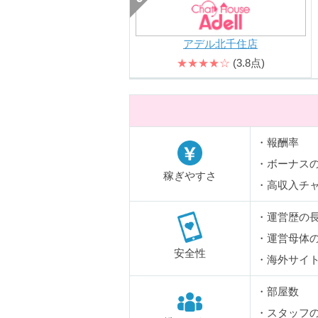
アデル北千住店
★★★★☆
(3.8点)
・報酬率
・ボーナス
稼ぎやすさ
・高収入チ
・運営歴の
・運営母体
安全性
・海外サイ
・部屋数
・スタッフ