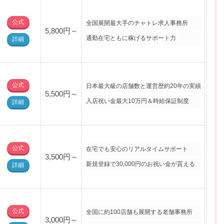
公式
全国展開最大手のチャトレ求人事務所
5,800円～
・北
通勤在宅ともに稼げるサポート力
詳細
公式
日本最大級の店舗数と運営歴約20年の実績
5,500円～
・北
入店祝い金最大10万円＆時給保証制度
詳細
公式
在宅でも安心のリアルタイムサポート
3,500円～
・北
新規登録で30,000円のお祝い金が貰える
詳細
公式
全国に約100店舗も展開する老舗事務所
3,000円～
・北