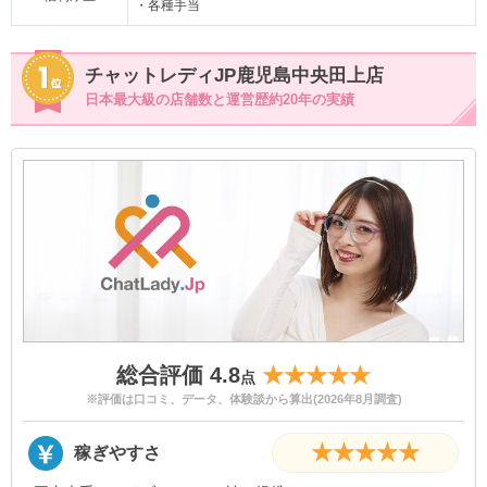
・各種手当
チャットレディJP鹿児島中央田上店
日本最大級の店舗数と運営歴約20年の実績
総合評価 4.8
★★★★★
点
※評価は口コミ、データ、体験談から算出(2026年8月調査)
★★★★★
稼ぎやすさ