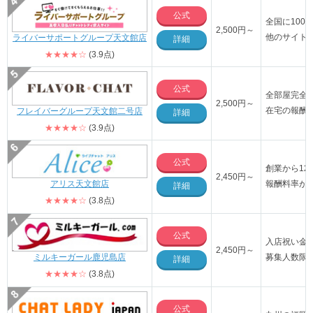
公式
全国に100
2,500円～
他のサイト
ライバーサポートグループ天文館店
詳細
★★★★☆
(3.9点)
公式
全部屋完全
2,500円～
在宅の報酬率
フレイバーグループ天文館二号店
詳細
★★★★☆
(3.9点)
公式
創業から1
2,450円～
報酬料率が最
アリス天文館店
詳細
★★★★☆
(3.8点)
公式
入店祝い金
2,450円～
募集人数限
ミルキーガール鹿児島店
詳細
★★★★☆
(3.8点)
公式