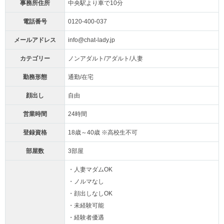
事務所住所
中央駅より車で10分
電話番号
0120-400-037
メールアドレス
info@chat-lady.jp
カテゴリー
ノンアダルト/アダルト/人妻
勤務形態
通勤/在宅
顔出し
自由
営業時間
24時間
登録資格
18歳～40歳 ※高校生不可
部屋数
3部屋
・人妻マダムOK
・ノルマなし
・顔出しなしOK
・未経験可能
・経験者優遇