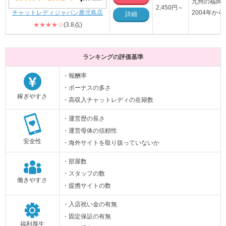
九州の福岡
2,450円～
2004年か
チャットレディジャパン鹿児島店
詳細
★★★★☆
(3.8点)
ランキングの評価基準
・報酬率
・ボーナスの多さ
稼ぎやすさ
・高収入チャットレディの在籍数
・運営歴の長さ
・運営母体の信頼性
安全性
・海外サイトを取り扱っていないか
・部屋数
・スタッフの数
働きやすさ
・提携サイトの数
・入店祝い金の有無
・固定保証の有無
福利厚生