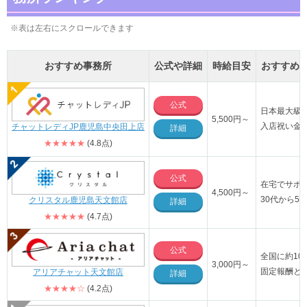
※表は左右にスクロールできます
おすすめ事務所
公式や詳細
時給目安
おすすめ
公式
日本最大級
5,500円～
入店祝い金
チャットレディJP鹿児島中央田上店
詳細
★★★★★
(4.8点)
公式
在宅でサポ
4,500円～
30代から5
クリスタル鹿児島天文館店
詳細
★★★★★
(4.7点)
公式
全国に約10
3,000円～
固定報酬と
アリアチャット天文館店
詳細
★★★★☆
(4.2点)