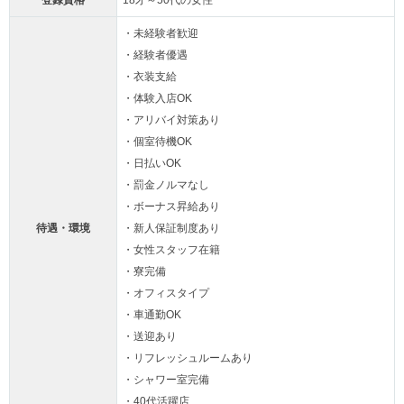
登録資格
18才～50代の女性
・未経験者歓迎
・経験者優遇
・衣装支給
・体験入店OK
・アリバイ対策あり
・個室待機OK
・日払いOK
・罰金ノルマなし
・ボーナス昇給あり
待遇・環境
・新人保証制度あり
・女性スタッフ在籍
・寮完備
・オフィスタイプ
・車通勤OK
・送迎あり
・リフレッシュルームあり
・シャワー室完備
・40代活躍店