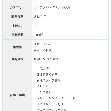
カテゴリー
ノンアダルト/アダルト/人妻
勤務形態
通勤/在宅
顔出し
自由
営業時間
24時間
通勤：30%～
報酬率
在宅：応相談
登録資格
18歳～50代の女性
・日払いOK
・交通費支給あり
・女性スタッフ在籍
・週1～OK
・ノルマ無し
待遇・環境
・フリードリンクフリーフード
・メイクサポートあり
・貸衣装貸ウィッグ無料