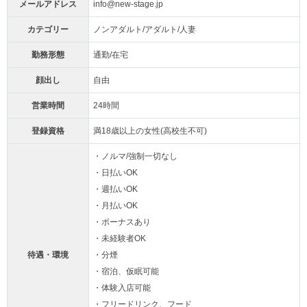
メールアドレス
info@new-stage.jp
カテゴリー
ノンアダルト/アダルト/人妻
勤務形態
通勤/在宅
顔出し
自由
営業時間
24時間
登録資格
満18歳以上の女性(高校生不可)
・ノルマ/強制一切なし
・日払いOK
・週払いOK
・月払いOK
・ボーナスあり
・未経験者OK
待遇・環境
・分煙
・宿泊、仮眠可能
・体験入店可能
・フリードリンク、フード