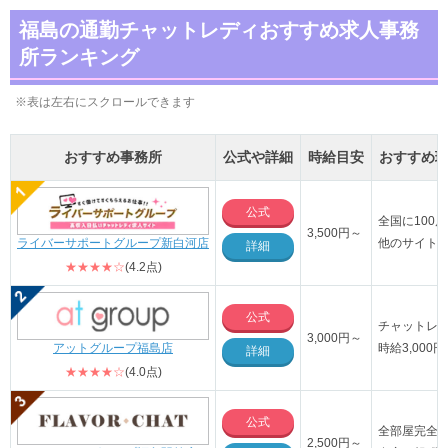
福島の通勤チャットレディおすすめ求人事務
所ランキング
※表は左右にスクロールできます
おすすめ事務所
公式や詳細
時給目安
おすすめ
公式
全国に100
3,500円～
ライバーサポートグループ新白河店
他のサイト
詳細
★★★★☆
(4.2点)
公式
チャットレ
3,000円～
アットグループ福島店
時給3,00
詳細
★★★★☆
(4.0点)
公式
全部屋完全
2,500円～