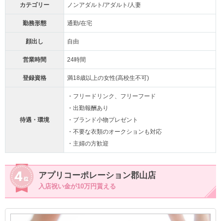
カテゴリー
ノンアダルト/アダルト/人妻
勤務形態
通勤/在宅
顔出し
自由
営業時間
24時間
登録資格
満18歳以上の女性(高校生不可)
・フリードリンク、フリーフード
・出勤報酬あり
待遇・環境
・ブランド小物プレゼント
・不要な衣類のオークションも対応
・主婦の方歓迎
アプリコーポレーション郡山店
入店祝い金が10万円貰える