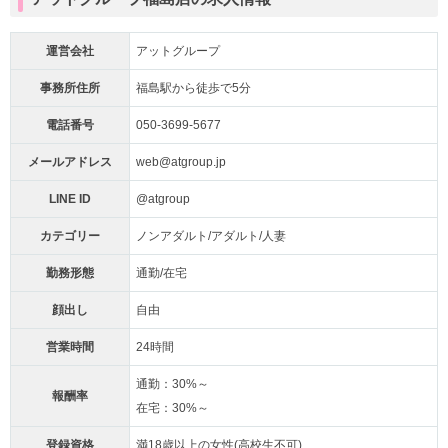
運営会社
アットグループ
事務所住所
福島駅から徒歩で5分
電話番号
050-3699-5677
メールアドレス
web@atgroup.jp
LINE ID
@atgroup
カテゴリー
ノンアダルト/アダルト/人妻
勤務形態
通勤/在宅
顔出し
自由
営業時間
24時間
通勤：30%～
報酬率
在宅：30%～
登録資格
満18歳以上の女性(高校生不可)