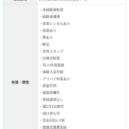
・未経験者歓迎
・経験者優遇
・衣装レンタルあり
・送迎あり
・寮あり
・駅近
・女性スタッフ
・出稼ぎ歓迎
・写メ/出張面接
・体験入店可能
・アリバイ対策あり
待遇・環境
・容姿不問
・個室待機可
・実技講習なし
・週1月1出勤可
・掛け持ち可
・完全日払いOK
・面接交通費支給