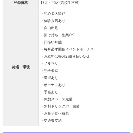
登録資格
18才～45才(高校生不可)
・初心者大歓迎
・体験入店あり
・自由出勤
・掛け持ち、副業OK
・日払い可能
・毎月必ず開催イベントボーナス
・お給料は毎月2回(月払いOK)
・ノルマなし
待遇・環境
・完全個室
・送迎あり
・ボーナスあり
・手当あり
・休憩スペース完備
・無料ドリンクバー完備
・お菓子食べ放題
・交通費支給