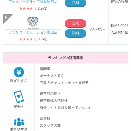
フレイバーグループ福島駅前店
在宅の報酬率
詳細
★★★★☆
(3.9点)
公式
時給5,00
2,450円～
アプリコーポレーション郡山店
入店祝い金1
詳細
★★★★☆
(3.8点)
ランキングの評価基準
・報酬率
・ボーナスの多さ
稼ぎやすさ
・高収入チャットレディの在籍数
・運営歴の長さ
・運営母体の信頼性
安全性
・海外サイトを取り扱っていないか
・部屋数
・スタッフの数
働きやすさ