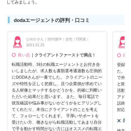
してみましょう。
dodaエージェントの評判・口コミ
ひめかさん｜30代後半｜女性｜IT関連｜
2021.01.25
良い点
｜クライアントファーストで満点！
良い
転職活動時、3社の転職エージェントとお付き合
登録し
いしましたが、求人数も書類選考通過数も圧倒的
た。ど
にDODAさんが一番でした。 クライアントのニー
で外す
ズや特性を正しく把握し、且つ企業側が求めてい
と聞き
る人材像とマッチするかどうかを、的確に判断い
活動で
ただいた結果だと思います。 また、毎日電話で
アドバ
状況確認や悩み事がないかどうかをヒアリングし
話終了
てくれたり、本当にクライアントのことを考え
対応が
て、フォローしてくれます。 手厚いサポートを
悪い
受けたい方、働きながら転職活動してあまり自分
で手を動かす時間がない方にはオススメの転職エ
地方で