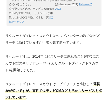
ートダイレクトスカウトが影響力を強
界の裏側を語る人
めているようです。
(@ultracareer2022)
February 7,
広告費をつぎ込み、テレビにYouTube
2022
にCMを大量に流し、リクルートが本
気になればやはり強いですね。笑
#転
職
#キャリア
リクルートダイレクトスカウトはヘッドハンターの数ではビズ
リーチに負けていますが、求人数で勝っています。
リクルート社は、2014年にビズリーチに遅れること5年後にス
カウト型のキャリアカーバー(現:リクルートダイレクトスカウ
ト)を開始しました。
リクルートダイレクトスカウトは、ビズリーチと比較して
運営
歴が短いですが、直近ではテレビCMなどを活かしサービスを拡
大しています
。