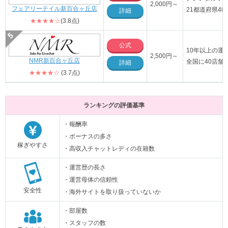
2,000円～
フェアリーテイル新百合ヶ丘店
21都道府県4
詳細
★★★★☆
(3.8点)
公式
10年以上の運
2,500円～
NMR新百合ヶ丘店
全国に40店舗
詳細
★★★★☆
(3.7点)
ランキングの評価基準
・報酬率
・ボーナスの多さ
稼ぎやすさ
・高収入チャットレディの在籍数
・運営歴の長さ
・運営母体の信頼性
安全性
・海外サイトを取り扱っていないか
・部屋数
・スタッフの数