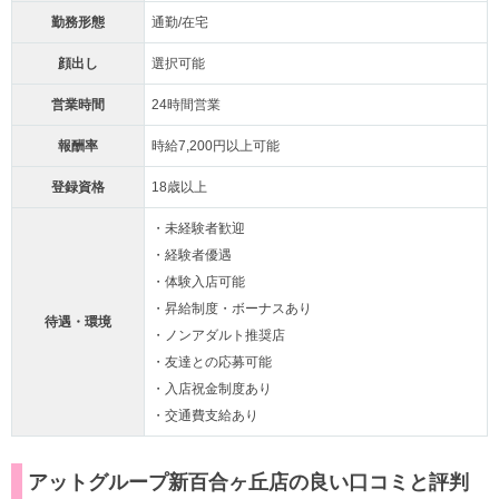
勤務形態
通勤/在宅
顔出し
選択可能
営業時間
24時間営業
報酬率
時給7,200円以上可能
登録資格
18歳以上
・未経験者歓迎
・経験者優遇
・体験入店可能
・昇給制度・ボーナスあり
待遇・環境
・ノンアダルト推奨店
・友達との応募可能
・入店祝金制度あり
・交通費支給あり
アットグループ新百合ヶ丘店の良い口コミと評判