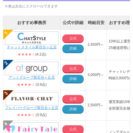
※表は左右にスクロールできます
おすすめ事務所
公式や詳細
時給目安
おすすめ理
公式
10年以上運営
2,450円～
チャットスタイル新百合ヶ丘店
25都道府県に
詳細
★★★★☆
(4.2点)
公式
チャットレデ
3,000円～
アットグループ新百合ヶ丘店
時給3,000
詳細
★★★★☆
(3.9点)
公式
運営実績10年
2,500円～
フレイバーグループ新百合ヶ丘店
全部屋完全個
詳細
★★★★☆
(3.9点)
公式
ノンアダルト