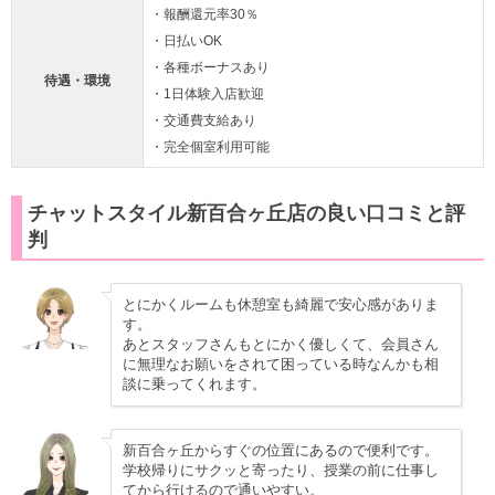
・報酬還元率30％
・日払いOK
・各種ボーナスあり
待遇・環境
・1日体験入店歓迎
・交通費支給あり
・完全個室利用可能
チャットスタイル新百合ヶ丘店の良い口コミと評
判
とにかくルームも休憩室も綺麗で安心感がありま
す。
あとスタッフさんもとにかく優しくて、会員さん
に無理なお願いをされて困っている時なんかも相
談に乗ってくれます。
新百合ヶ丘からすぐの位置にあるので便利です。
学校帰りにサクッと寄ったり、授業の前に仕事し
てから行けるので通いやすい。