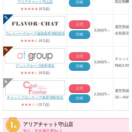
固定報酬
アリアチャット守山店
詳細
★★★★★
(4.5点)
公式
運営実績1
3,000円～
全部屋完
フレイバーグループ滋賀南草津駅前店
詳細
★★★★☆
(4.2点)
公式
チャット
3,000円～
時給3,0
アットグループ南草津店
詳細
★★★★☆
(4.0点)
公式
運営実績1
2,500円～
30～40
チャットフロンティア南草津駅前店
詳細
★★★☆☆
(3.7点)
アリアチャット守山店
安心・安全満足度No.1