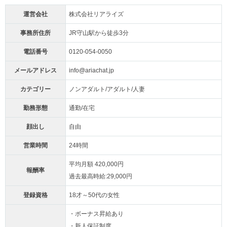
運営会社
株式会社リアライズ
事務所住所
JR守山駅から徒歩3分
電話番号
0120-054-0050
メールアドレス
info@ariachat.jp
カテゴリー
ノンアダルト/アダルト/人妻
勤務形態
通勤/在宅
顔出し
自由
営業時間
24時間
平均月額 420,000円
報酬率
過去最高時給:29,000円
登録資格
18才～50代の女性
・ボーナス昇給あり
・新人保証制度