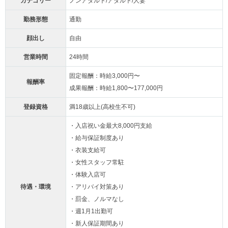
カテゴリー
ノンアダルト/アダルト/人妻
勤務形態
通勤
顔出し
自由
営業時間
24時間
固定報酬：時給3,000円〜
報酬率
成果報酬：時給1,800〜177,000円
登録資格
満18歳以上(高校生不可)
・入店祝い金最大8,000円支給
・給与保証制度あり
・衣装支給可
・女性スタッフ常駐
・体験入店可
待遇・環境
・アリバイ対策あり
・罰金、ノルマなし
・週1月1出勤可
・新人保証期間あり