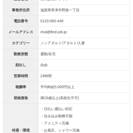
事務所住所
滋賀県草津市野路一丁目
電話番号
0120-060-446
メールアドレス
chat@find-job.jp
カテゴリー
ノンアダルト/アダルト/人妻
勤務形態
通勤/在宅
顔出し
自由
営業時間
24時間
報酬率
平均時給5,000円以上
登録資格
満18歳以上(高校生不可)
・日払い週払い対応
・住み込み勤務可能
・アメニティ完備
待遇・環境
・お風呂、シャワー完備