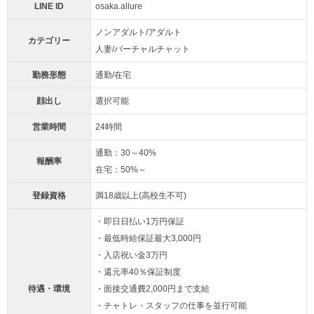
LINE ID
osaka.allure
ノンアダルト/アダルト
カテゴリー
人妻/バーチャルチャット
勤務形態
通勤/在宅
顔出し
選択可能
営業時間
24時間
通勤：30～40%
報酬率
在宅：50%～
登録資格
満18歳以上(高校生不可)
・即日日払い1万円保証
・最低時給保証最大3,000円
・入店祝い金3万円
・還元率40％保証制度
待遇・環境
・面接交通費2,000円まで支給
・チャトレ・スタッフの仕事を並行可能