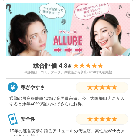
総合評価 4.8
★★★★★
点
※評価は口コミ、データ、体験談から算出(2026年8月調査)
★★★★★
稼ぎやすさ
通勤の最高報酬率40%は業界最高値。今、大阪梅田店に入店
すると永年40%保証なのでさらにお得。
★★★★★
安全性
15年の運営実績を誇るアリュールの代理店。高性能Webカメ