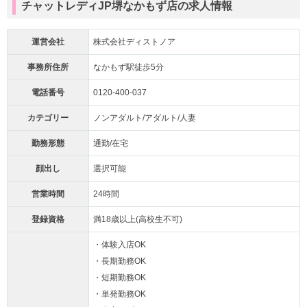
チャットレディJP堺なかもず店の求人情報
運営会社
株式会社ディストノア
事務所住所
なかもず駅徒歩5分
電話番号
0120-400-037
カテゴリー
ノンアダルト/アダルト/人妻
勤務形態
通勤/在宅
顔出し
選択可能
営業時間
24時間
登録資格
満18歳以上(高校生不可)
・体験入店OK
・長期勤務OK
・短期勤務OK
・単発勤務OK