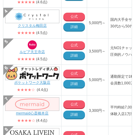
★★★★★
(4.6点)
公式
国内大手全サ
5,000円～
クリスタル梅田店
30代から50
詳細
★★★★★
(4.5点)
公式
元NO1チャッ
3,500円～
ルビア天王寺店
圧倒的ノウハ
詳細
★★★★★
(4.5点)
公式
通勤限定で1時
5,000円～
ポケットワーク大阪店
会員数1,00
詳細
★★★★☆
(4.4点)
公式
平均時給7,00
3,300円～
mermaid心斎橋本店
体験入店1万円
詳細
★★★★☆
(4.4点)