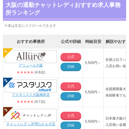
大阪の通勤チャットレディおすすめ求人事務
所ランキング
※表は左右にスクロールできます
おすすめ事務所
公式や詳細
時給目安
解説やおす
公式
全国上位ラン
5,500
円～
アリュール大阪
入店お祝い金が
詳細
★★★★★
(4.8点)
公式
全国展開最大
5,500円～
アスタリスク大阪梅田店
未経験者でも
詳細
★★★★★
(4.7点)
公式
日本最大級の店
5,500円～
チャットレディJP堺なかもず店
入店祝い金最大
詳細