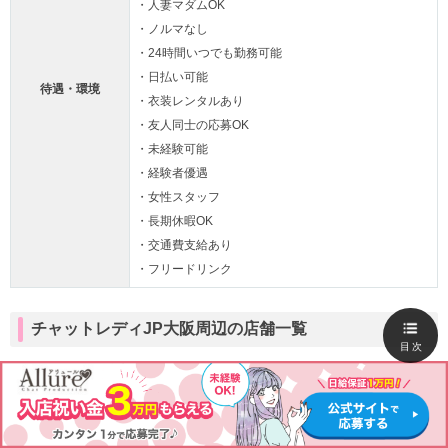
・人妻マダムOK
・ノルマなし
・24時間いつでも勤務可能
・日払い可能
待遇・環境
・衣装レンタルあり
・友人同士の応募OK
・未経験可能
・経験者優遇
・女性スタッフ
・長期休暇OK
・交通費支給あり
・フリードリンク
チャットレディJP大阪周辺の店舗一覧
目次
・堺なかもず店
・梅田店
・心斎橋店
・なんば店