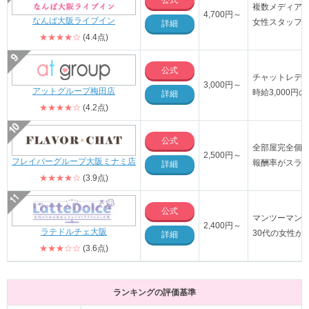
公式
複数メディア
4,700円～
なんば大阪ライブイン
女性スタッフ
詳細
★★★★☆
(4.4点)
公式
チャットレデ
3,000円～
アットグループ梅田店
時給3,000
詳細
★★★★☆
(4.2点)
公式
全部屋完全個
2,500円～
フレイバーグループ大阪ミナミ店
報酬率がスラ
詳細
★★★★☆
(3.9点)
公式
マンツーマン
2,400円～
ラテドルチェ大阪
30代の女性が
詳細
★★★☆☆
(3.6点)
ランキングの評価基準