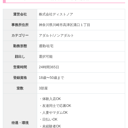
運営会社
株式会社ディストノア
事務所住所
神奈川県川崎市高津区溝口１丁目
カテゴリー
アダルト/ノンアダルト
勤務形態
通勤/在宅
顔出し
選択可能
営業時間
24時間365日
登録資格
18歳〜50歳まで
室数
3部屋
・体験入店OK
・友達同士で応募OK
・人妻やマダムOK
・日払いOK
待遇・環境
・未経験者OK