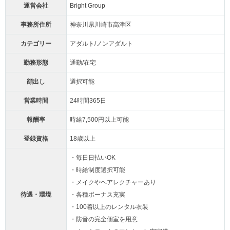
運営会社
Bright Group
事務所住所
神奈川県川崎市高津区
カテゴリー
アダルト/ノンアダルト
勤務形態
通勤/在宅
顔出し
選択可能
営業時間
24時間365日
報酬率
時給7,500円以上可能
登録資格
18歳以上
・毎日日払いOK
・時給制度選択可能
・メイクやヘアレクチャーあり
待遇・環境
・各種ボーナス充実
・100着以上のレンタル衣装
・防音の完全個室を用意