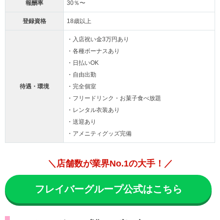
報酬率
30％〜
登録資格
18歳以上
・入店祝い金3万円あり
・各種ボーナスあり
・日払いOK
・自由出勤
待遇・環境
・完全個室
・フリードリンク・お菓子食べ放題
・レンタル衣装あり
・送迎あり
・アメニティグッズ完備
＼店舗数が業界No.1の大手！／
フレイバーグループ公式はこちら