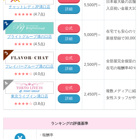
日本最大級の店舗数
5,500
円～
チャットレディJP溝口店
入店祝い金最大10
詳細
★★★★★
(4.7点)
公式
在宅でも安心のリ
5,000
円～
ブライトグループ溝の口店
新規登録で30,00
詳細
★★★★★
(4.5点)
公式
全部屋完全個室の
2,500円～
フレイバーグループ溝の口店
在宅の報酬率40％
詳細
★★★★☆
(4.0点)
公式
複数メディアに紹
2,450円～
東京ライブイン溝口店
女性スタッフが中
詳細
★★★★☆
(3.8点)
ランキングの評価基準
・報酬率