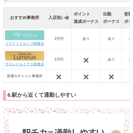
ポイント
出勤
皆勤
おすすめ事務所
入店祝い金
達成ボーナス
ボーナス
ボー
3万円
あり
あり
あ
ブライトグループ釧路店
3万円
あり
あ
×
サロンドルミナス釧路店
普通のチャトレ事務所
×
×
×
6.駅から近くて通勤しやすい