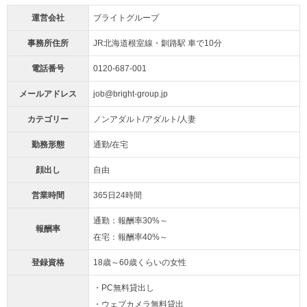
運営会社
ブライトグループ
事務所住所
JR北海道根室線・釧路駅 車で10分
電話番号
0120-687-001
メールアドレス
job@bright-group.jp
カテゴリー
ノンアダルト/アダルト/人妻
勤務形態
通勤/在宅
顔出し
自由
営業時間
365日24時間
通勤：報酬率30%～
報酬率
在宅：報酬率40%～
登録資格
18歳～60歳くらいの女性
・PC無料貸出し
・ウェブカメラ無料貸出