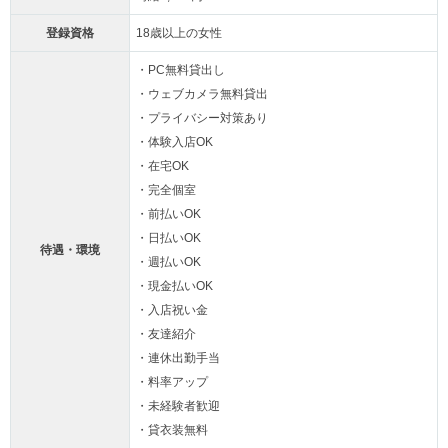
登録資格
18歳以上の女性
・PC無料貸出し
・ウェブカメラ無料貸出
・プライバシー対策あり
・体験入店OK
・在宅OK
・完全個室
・前払いOK
・日払いOK
待遇・環境
・週払いOK
・現金払いOK
・入店祝い金
・友達紹介
・連休出勤手当
・料率アップ
・未経験者歓迎
・貸衣装無料