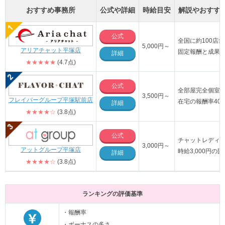
おすすめ事務所
公式や詳細
時給目安
解説やおすす
公式
全国に約100店
5,000円～
アリアチャット平塚店
固定報酬と成果
詳細
★★★★★
(4.7点)
公式
全部屋完全個室
3,500円～
フレイバーグループ平塚駅前店
在宅の報酬率40
詳細
★★★★☆
(3.8点)
公式
チャットレディ
3,000円～
アットグループ平塚店
時給3,000円の
詳細
★★★★☆
(3.8点)
ランキングの評価基準
・報酬率
・ボーナスの多さ