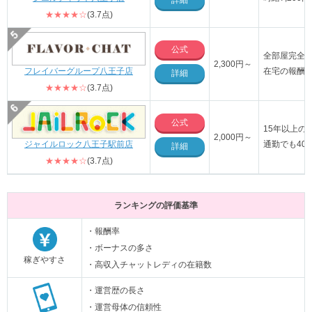
詳細
★★★★☆
(3.7点)
公式
全部屋完全
2,300円～
フレイバーグループ八王子店
在宅の報酬率
詳細
★★★★☆
(3.7点)
公式
15年以上の
2,000円～
ジャイルロック八王子駅前店
通勤でも40
詳細
★★★★☆
(3.7点)
ランキングの評価基準
・報酬率
・ボーナスの多さ
稼ぎやすさ
・高収入チャットレディの在籍数
・運営歴の長さ
・運営母体の信頼性