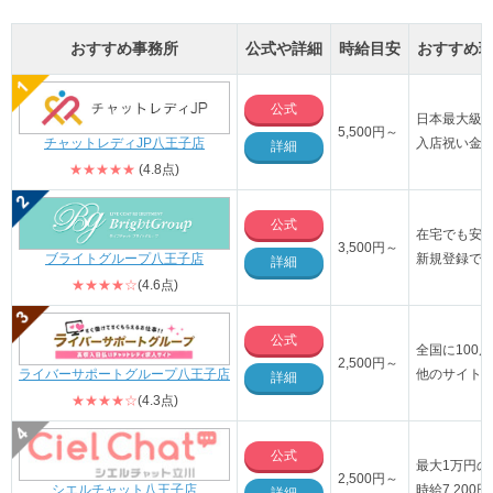
おすすめ事務所
公式や詳細
時給目安
おすすめ
公式
日本最大級の
5,500円～
チャットレディJP八王子店
入店祝い金最
詳細
★★★★★
(4.8点)
公式
在宅でも安
3,500円～
ブライトグループ八王子店
新規登録で3
詳細
★★★★☆
(4.6点)
公式
全国に100
2,500円～
ライバーサポートグループ八王子店
他のサイト
詳細
★★★★☆
(4.3点)
公式
最大1万円の
2,500円～
シエルチャット八王子店
時給7,200