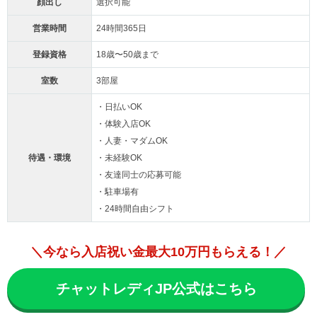
顔出し
選択可能
営業時間
24時間365日
登録資格
18歳〜50歳まで
室数
3部屋
・日払いOK
・体験入店OK
・人妻・マダムOK
待遇・環境
・未経験OK
・友達同士の応募可能
・駐車場有
・24時間自由シフト
＼今なら入店祝い金最大10万円もらえる！／
チャットレディJP公式はこちら