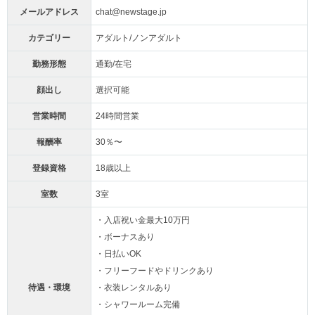
メールアドレス
chat@newstage.jp
カテゴリー
アダルト/ノンアダルト
勤務形態
通勤/在宅
顔出し
選択可能
営業時間
24時間営業
報酬率
30％〜
登録資格
18歳以上
室数
3室
・入店祝い金最大10万円
・ボーナスあり
・日払いOK
・フリーフードやドリンクあり
待遇・環境
・衣装レンタルあり
・シャワールーム完備