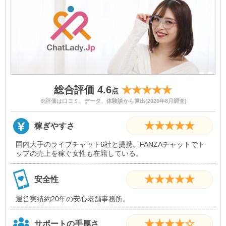
総合評価 4.6
★★★★★
点
※評価は口コミ、データ、体験談から算出(2026年8月調査)
★★★★★
稼ぎやすさ
国内大手のライブチャット6社と提携。FANZAチャットでト
ップの売上を稼ぐ女性も在籍している。
★★★★★
安全性
運営実績約20年の安心老舗事務所。
★★★★☆
サポートの手厚さ