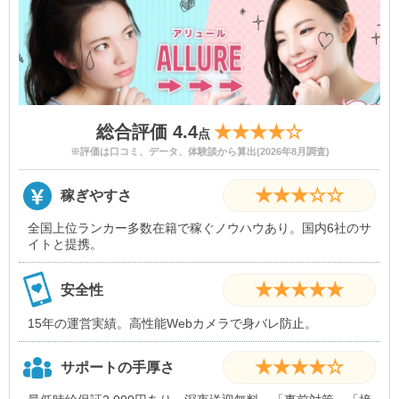
総合評価 4.4
★★★★☆
点
※評価は口コミ、データ、体験談から算出(2026年8月調査)
★★★☆☆
稼ぎやすさ
全国上位ランカー多数在籍で稼ぐノウハウあり。国内6社のサ
イトと提携。
★★★★★
安全性
15年の運営実績。高性能Webカメラで身バレ防止。
★★★★☆
サポートの手厚さ