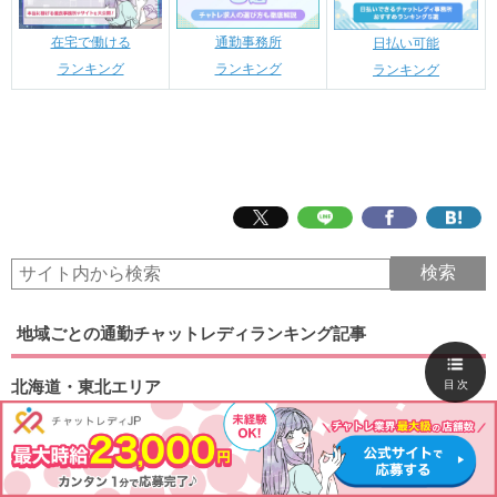
在宅で働ける
通勤事務所
日払い可能
ランキング
ランキング
ランキング
地域ごとの通勤チャットレディランキング記事
北海道・東北エリア
目次
札幌
釧路
旭川
函館
青森
弘前
秋田
盛岡
山形
仙台
福島
東京エリア