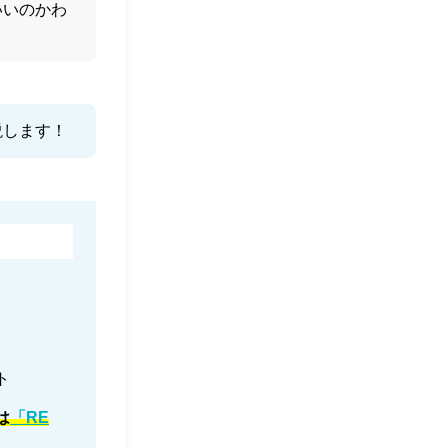
いいのかわ
説します！
ト
は
「RE