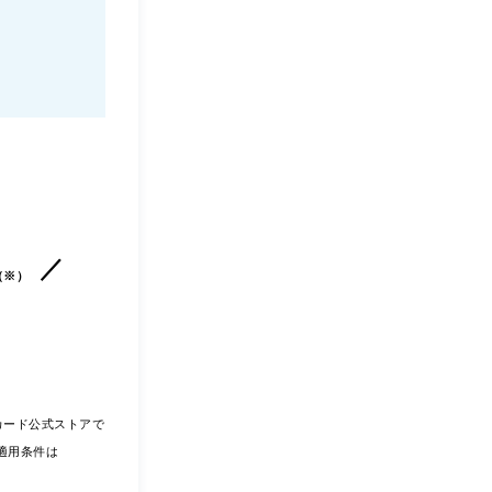
（※）
yカード公式ストアで
適用条件は