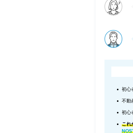
初心
不動
初心
これ
NO