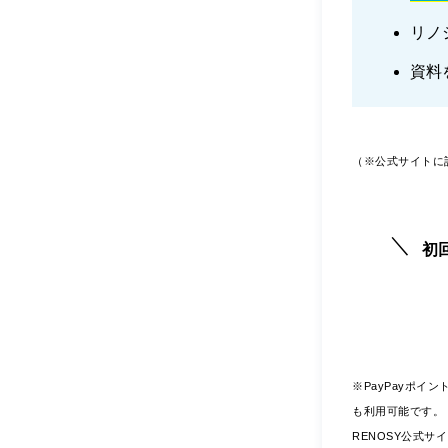
リノ
資料
（※公式サイトに
初
※PayPayポイ
も利用可能です。 
RENOSY公式サ