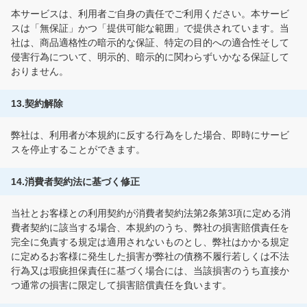
本サービスは、利用者ご自身の責任でご利用ください。本サービ
スは「無保証」かつ「提供可能な範囲」で提供されています。当
社は、商品適格性の暗示的な保証、特定の目的への適合性そして
侵害行為について、明示的、暗示的に関わらずいかなる保証して
おりません。
13.契約解除
弊社は、利用者が本規約に反する行為をした場合、即時にサービ
スを停止することができます。
14.消費者契約法に基づく修正
当社とお客様との利用契約が消費者契約法第2条第3項に定める消
費者契約に該当する場合、本規約のうち、弊社の損害賠償責任を
完全に免責する規定は適用されないものとし、弊社はかかる規定
に定めるお客様に発生した損害が弊社の債務不履行若しくは不法
行為又は瑕疵担保責任に基づく場合には、当該損害のうち直接か
つ通常の損害に限定して損害賠償責任を負います。