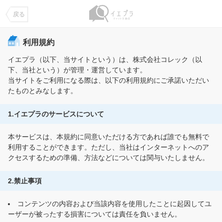
イエプラメニュー
×
戻る
利用規約
ログイン
イエプラ（以下、当サイトという）は、株式会社コレック（以
お得なキャンペーン
下、当社という）が管理・運営しています。
当サイトをご利用になる際は、以下の利用規約にご承諾いただい
イエプラの使い方
たものとみなします。
FAQ
1.イエプラのサービスについて
会社概要
本サービスは、本規約に同意いただける方であれば誰でも無料で
イエプラの想い
利用することができます。ただし、当社はインターネットへのア
クセスするための準備、方法などについては関与いたしません。
利用規約
プライバシーポリシー
2.禁止事項
コンテンツの内容および当該内容を使用したことに起因してユ
ーザーが被ったする損害については責任を負いません。