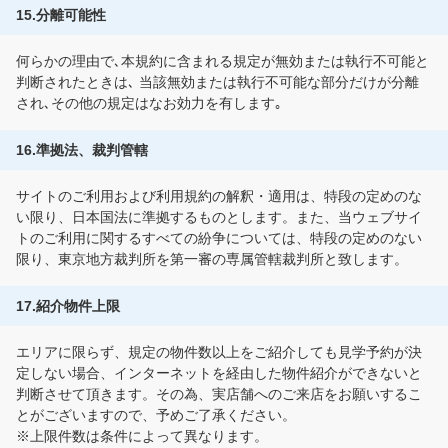
15.分離可能性
何らかの理由で､本規約に含まれる規定が無効または執行不可能と
判断されたときは､ 当該無効または執行不可能な部分だけが分離
され､その他の規定はなお効力を有します｡
16.準拠法、裁判管轄
サイトのご利用および利用規約の解釈・適用は、特段の定めのな
い限り、日本国法に準拠するものとします。また、当ウェブサイ
トのご利用に関するすべての紛争については、特段の定めのない
限り、東京地方裁判所を第一審の専属管轄裁判所と致します。
17.紹介物件上限
エリアに限らず、規定の物件数以上をご紹介しても見学予約が決
定しない場合、インターネットを経由した物件紹介ができないと
判断させて頂きます。その為、実店舗へのご来店をお願いするこ
とがございますので、予めご了承ください。
※上限件数は条件によって異なります。