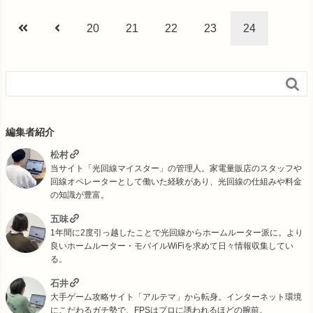
20
21
22
23
24

編集者紹介
松村
当サイト「光回線マイスター」の管理人。家電量販店のスタッフや
回線オペレーターとして働いた経験があり、光回線の仕組みや料金
の知識が豊富。
五味
1年間に2度引っ越したことで光回線からホームルーター派に。より
良いホームルーター・モバイルWiFiを求めて日々情報収集してい
る。
石井
大手ゲーム攻略サイト「アルテマ」から転身。インターネット環境
にこだわるガチ勢で、FPSはプロに誘われるほどの腕前。