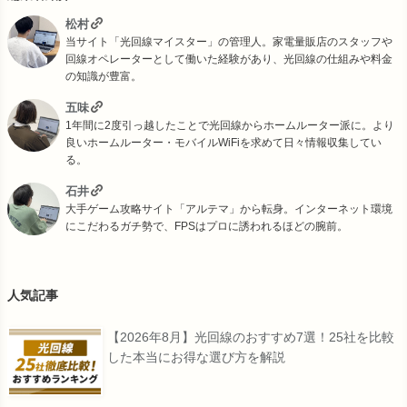
松村
当サイト「光回線マイスター」の管理人。家電量販店のスタッフや
回線オペレーターとして働いた経験があり、光回線の仕組みや料金
の知識が豊富。
五味
1年間に2度引っ越したことで光回線からホームルーター派に。より
良いホームルーター・モバイルWiFiを求めて日々情報収集してい
る。
石井
大手ゲーム攻略サイト「アルテマ」から転身。インターネット環境
にこだわるガチ勢で、FPSはプロに誘われるほどの腕前。
人気記事
【2026年8月】光回線のおすすめ7選！25社を比較
した本当にお得な選び方を解説