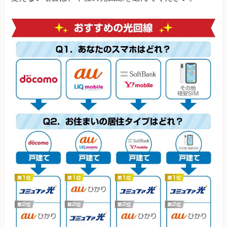
フレッツ光のプロバイダはBB.エキサイト（月額550円）で
算定
・UQモバイルは「auひかり」のみの実質月額料金を記
NURO光
2,525円
(3,62
載
※キャンペーン内容や料金は変わる可能性がありますので、必ず
ソフトバンク光
4,345円
(4,89
公式ページで確認してください。
3年
お使いの 格安SIM
光回線
戸建て
《おすすめ光回線の選定基準》
auひかり
2,193円 (3,32
どれだけ安く利用できるか
2023年10
月現在において、最も安く利用できる申込窓
口のキャッシュバックキャンペーンなどを考慮した、3
ソフトバンク光
4,257円 (4,89
年間の「実質月額料金※」で比較
NURO光
2,147円 (3,62
通信速度は問題ないか
下り平均速度200Mbps以上（ZOOM会議・配信動画視
IIJmioひかり
4,358円 (5,01
聴・オンラインゲームなど、ほぼすべての通信作業がス
ムーズに実行できる速度）が安定的に出ている光回線を
DTI光
5,201円 (5,36
選定