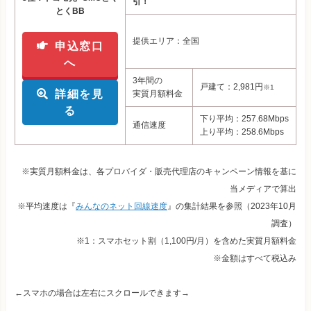
引！
とくBB
提供エリア：全国
申込窓口
へ
3年間の
戸建て：2,981円
※1
詳細を見
実質月額料金
る
下り平均：257.68Mbps
通信速度
上り平均：258.6Mbps
※実質月額料金は、各プロバイダ・販売代理店のキャンペーン情報を基に
当メディアで算出
※平均速度は『
みんなのネット回線速度
』の集計結果を参照（2023年10月
調査）
※1：スマホセット割（1,100円/月）を含めた実質月額料金
※金額はすべて税込み
←スマホの場合は左右にスクロールできます→