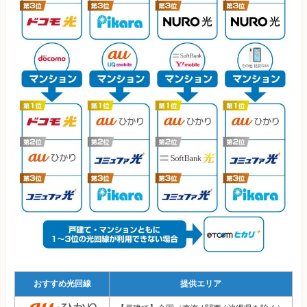
＠TCOMヒカリ
4,371円 (4,59
※実質月額料金…利用期間中に支払う全ての金額から割引要素を差し
引いて、ひと月あたりに換算した料金のこと
＠nifty光
4,735円 (5,28
3年
光回線
戸建て
フレッツ光 東日本
7,064円
エキサイト光
4,827円
ぷらら光
5,830円
スマホセット割
なし
U-NEXT光
5,445円
おてがる光
4,800円
とくとくBB光
5,343円
楽天ひかり
5,854円
おすすめ光回線
提供エリア