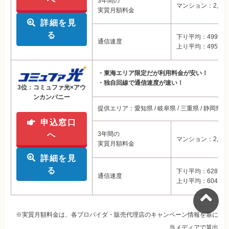
3年間の
マンション：2,19
実質月額料金
詳細を見
る
下り平均：499.74M
通信速度
上り平均：495.31M
・東海エリア限定だが利用料金が安い！
・独自回線で通信速度が速い！
3位：コミュファ光×アウ
ンカンパニー
提供エリア：愛知県 / 岐阜県 / 三重県 / 静岡県 /
申込窓口
へ
3年間の
マンション：2,97
実質月額料金
詳細を見
る
下り平均：628.98M
通信速度
上り平均：604.26M
※実質月額料金は、各プロバイダ・販売代理店のキャンペーン情報を基に
当メディアで算出