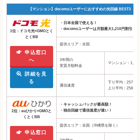
【マンション】docomoユーザーにおすすめの光回線 BEST3
・日本全国で使える！
・docomoユーザーは月額最大1,210円割引！
1位：ドコモ光×GMOとく
とくBB
提供エリア：全国
申込窓口
へ
3年間の
マンション：1,66
実質月額料金
詳細を見
る
下り平均：257.68M
通信速度
上り平均：258.6M
・キャッシュバックが最高額！
・独自回線で通信速度が速い！
2位：auひかり×GMOと
くとくBB
提供エリア：全国（沖縄県を除く）
申込窓口
へ