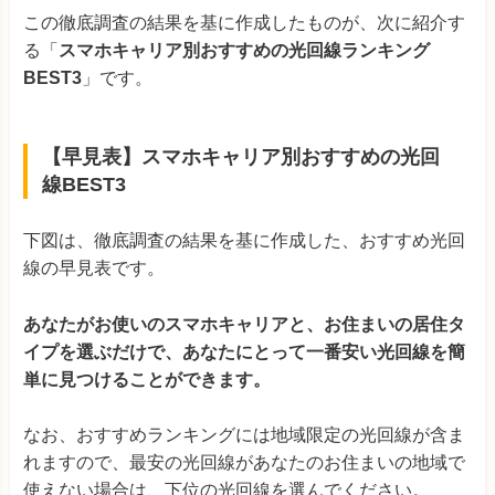
この徹底調査の結果を基に作成したものが、次に紹介す
る「
スマホキャリア別おすすめの光回線ランキング
@TCOMヒカリ
4,041円 (4,59
BEST3
」です。
メガ・エッグ
(中国エリア限定)
3,784円 (4,33
【早見表】スマホキャリア別おすすめの光回
ピカラ光
(四国エリア限定)
3,530円 (4,21
線BEST3
eo光
(関西エリア限定)
3,695円 (4,51
下図は、徹底調査の結果を基に作成した、おすすめ光回
※1：ひかり電話の加入が条件
※料金はすべて税込み
@nifty光
4,735円 (5,28
線の早見表です。
表の補足説明
BBIQ
(九州エリア限定)
3,805円 (4,35
あなたがお使いのスマホキャリアと、お住まいの居住タ
・新規申込で3年間利用する際に最安値になる方法で算定
・
イプを選ぶだけで、あなたにとって一番安い光回線を簡
キャッシュバック額は81社調査し、最もお得な申込窓口で申
AsahiNet光
4,402円 (4,90
単に見つけることができます。
し込んだ場合の額で算定
・カッコ内はスマホセット割をし
DTI光
4,046円 (5,36
ない場合の実質月額料金
・auとSoftBankのセット割は「光
なお、おすすめランキングには地域限定の光回線が含ま
回線＋光電話」が適用条件となるため、光電話の料金も含め
れますので、最安の光回線があなたのお住まいの地域で
J:COM NET 光
3,660円 (4,21
て算定
・スマホセット割引は最大額・1人分の適用で算定
・
使えない場合は、下位の光回線を選んでください。