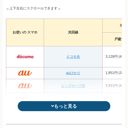
←上下左右にスクロールできます→
3年
お使いの スマホ
光回線
戸建て
ドコモ光
3,128円 (4,22
auひかり
1,951円 (3,32
ビッグローブ光
3,931円 (4,59
コミュファ光
(東海エリア限定)
2,428円 (3,19
もっと見る
もっと見る
So-net光プラス
4,296円 (4,84
auひかり ちゅら
(沖縄エリア限定)
4,029円 (5,12