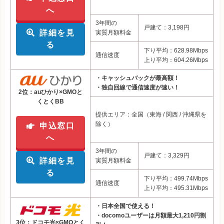
へ
3年間の
戸建て：3,198円
詳細を見
実質月額料金
る
下り平均：628.98Mbps
通信速度
上り平均：604.26Mbps
・キャッシュバックが最高額！
・独自回線で通信速度が速い！
2位：auひかり×GMOと
くとくBB
提供エリア：全国（東海 / 関西 / 沖縄県を
除く）
申込窓口
へ
3年間の
戸建て：3,329円
詳細を見
実質月額料金
る
下り平均：499.74Mbps
通信速度
上り平均：495.31Mbps
・日本全国で使える！
・docomoユーザーは月額最大1,210円割
3位：ドコモ光×GMOとく