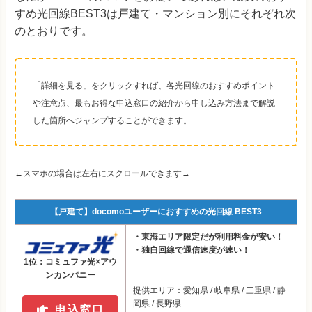
すめ光回線BEST3は戸建て・マンション別にそれぞれ次
のとおりです。
「詳細を見る」をクリックすれば、各光回線のおすすめポイント
や注意点、最もお得な申込窓口の紹介から申し込み方法まで解説
した箇所へジャンプすることができます。
←スマホの場合は左右にスクロールできます→
【戸建て】docomoユーザーにおすすめの光回線 BEST3
・東海エリア限定だが利用料金が安い！
・独自回線で通信速度が速い！
1位：コミュファ光×アウ
ンカンパニー
提供エリア：愛知県 / 岐阜県 / 三重県 / 静
岡県 / 長野県
申込窓口