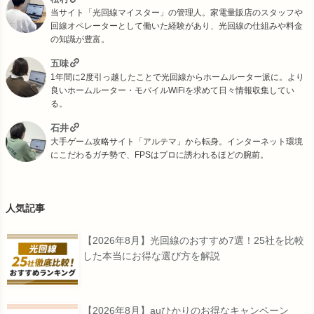
当サイト「光回線マイスター」の管理人。家電量販店のスタッフや
回線オペレーターとして働いた経験があり、光回線の仕組みや料金
の知識が豊富。
五味
1年間に2度引っ越したことで光回線からホームルーター派に。より
良いホームルーター・モバイルWiFiを求めて日々情報収集してい
る。
石井
大手ゲーム攻略サイト「アルテマ」から転身。インターネット環境
にこだわるガチ勢で、FPSはプロに誘われるほどの腕前。
人気記事
【2026年8月】光回線のおすすめ7選！25社を比較
した本当にお得な選び方を解説
【2026年8月】auひかりのお得なキャンペーン