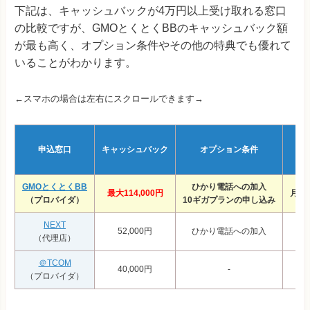
下記は、キャッシュバックが4万円以上受け取れる窓口
の比較ですが、GMOとくとくBBのキャッシュバック額
が最も高く、オプション条件やその他の特典でも優れて
いることがわかります。
←スマホの場合は左右にスクロールできます→
申込窓口
キャッシュバック
オプション条件
GMOとくとくBB
ひかり電話への加入
最大114,000円
月額
（プロバイダ）
10ギガプランの申し込み
NEXT
52,000円
ひかり電話への加入
（代理店）
＠TCOM
40,000円
-
（プロバイダ）