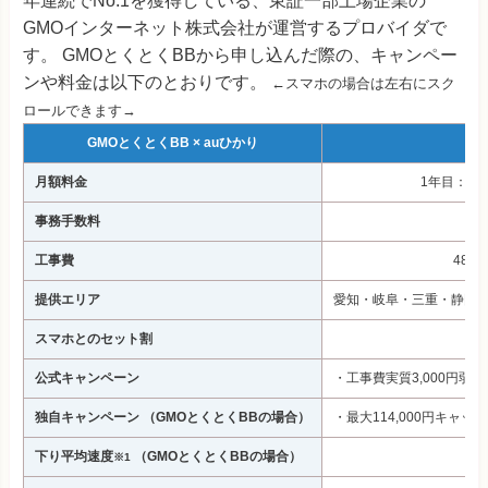
年連続でNo.1を獲得している、東証一部上場企業の
GMOインターネット株式会社が運営するプロバイダで
す。 GMOとくとくBBから申し込んだ際の、キャンペー
ンや料金は以下のとおりです。
←スマホの場合は左右にスク
ロールできます→
GMOとくとくBB × auひかり
月額料金
1年目：5,6
事務手数料
工事費
48,
提供エリア
愛知・岐阜・三重・静岡・
スマホとのセット割
公式キャンペーン
・工事費実質3,000円弱
独自キャンペーン
（GMOとくとくBBの場合）
・最大114,000円キャ
下り平均速度
（GMOとくとくBBの場合）
※1