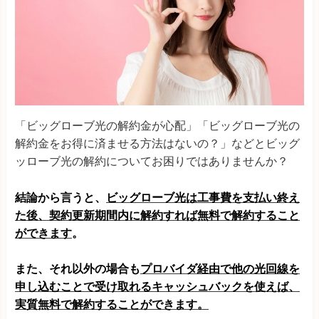
「ビッグローブ光の解約金が心配」「ビッグローブ光の
解約金をお得に済ませる方法はないの？」などとビッグ
ッローブ光の解約についてお困りではありませんか？
結論から言うと、
ビッグローブ光は工事費を支払い終え
た後、契約更新期間内に解約すれば無料で解約すること
ができます
。
また、それ以外の場合も
プロバイダ経由で他の光回線を
申し込むことで受け取れるキャッシュバックを使えば、
実質無料で解約することができます。