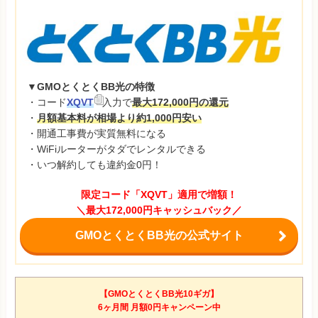
▼GMOとくとくBB光の特徴
・コード
XQVT
入力で
最大172,000円の還元
・
月額基本料が相場より約1,000円安い
・開通工事費が実質無料になる
・WiFiルーターがタダでレンタルできる
・いつ解約しても違約金0円！
限定コード「XQVT」適用で増額！
＼最大172,000円キャッシュバック／
GMOとくとくBB光の公式サイト
【GMOとくとくBB光10ギガ】
6ヶ月間 月額0円キャンペーン中