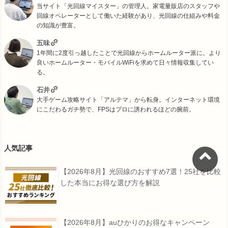
当サイト「光回線マイスター」の管理人。家電量販店のスタッフや
回線オペレーターとして働いた経験があり、光回線の仕組みや料金
の知識が豊富。
五味
1年間に2度引っ越したことで光回線からホームルーター派に。より
良いホームルーター・モバイルWiFiを求めて日々情報収集してい
る。
石井
大手ゲーム攻略サイト「アルテマ」から転身。インターネット環境
にこだわるガチ勢で、FPSはプロに誘われるほどの腕前。
人気記事
【2026年8月】光回線のおすすめ7選！25社を比較
した本当にお得な選び方を解説
【2026年8月】auひかりのお得なキャンペーン