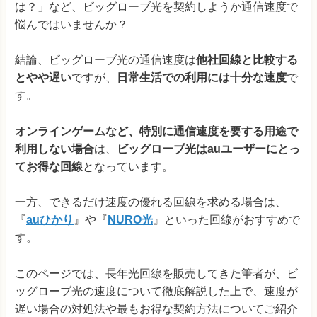
は？」など、ビッグローブ光を契約しようか通信速度で
悩んではいませんか？
結論、ビッグローブ光の通信速度は
他社回線と比較する
とやや遅い
ですが、
日常生活での利用には十分な速度
で
す。
オンラインゲームなど、特別に通信速度を要する用途で
利用しない場合
は、
ビッグローブ光はauユーザーにとっ
てお得な回線
となっています。
一方、できるだけ速度の優れる回線を求める場合は、
『
auひかり
』や『
NURO光
』といった回線がおすすめで
す。
このページでは、長年光回線を販売してきた筆者が、ビ
ッグローブ光の速度について徹底解説した上で、速度が
遅い場合の対処法や最もお得な契約方法についてご紹介