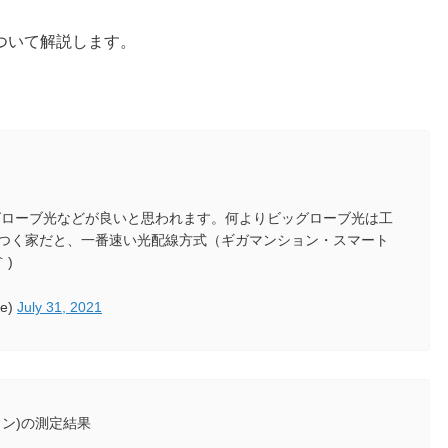
ついて解説します。
ッグローブ光などが良いと思われます。何よりビッグローブ光は工
つく家だと、一番速い光配線方式（ギガマンション・スマート
｀)
e)
July 31, 2021
ション)の測定結果