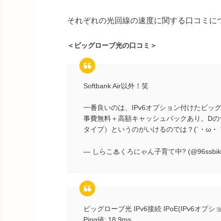
それぞれの光回線の速度に関する口コミに
＜ビッグローブ光の口コミ＞
Softbank Air以外！笑
一番良いのは、IPv6オプション付けたビ
事費無料＋高額キャッシュバックあり。Dの
タイプ）というのがいけるのでは？(´・ω・
— しらこ♨くろにゃん子育て中? (@96ssbik
ビッグローブ光 IPv6接続 IPoE(IPv6オプ
Ping値: 18.9ms