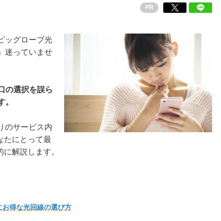
PR
ビッグローブ光
」迷っていませ
口の選択を誤ら
す。
りのサービス内
なたにとって最
的に解説します。
にお得な光回線の選び方