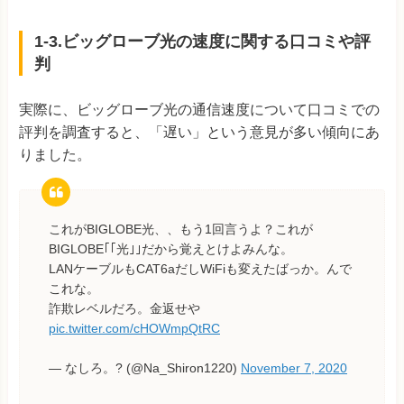
1-3.ビッグローブ光の速度に関する口コミや評
判
実際に、ビッグローブ光の通信速度について口コミでの
評判を調査すると、「遅い」という意見が多い傾向にあ
りました。
これがBIGLOBE光、、もう1回言うよ？これが
BIGLOBE｢｢光｣｣だから覚えとけよみんな。
LANケーブルもCAT6aだしWiFiも変えたばっか。んで
これな。
詐欺レベルだろ。金返せや
pic.twitter.com/cHOWmpQtRC
— なしろ。? (@Na_Shiron1220)
November 7, 2020