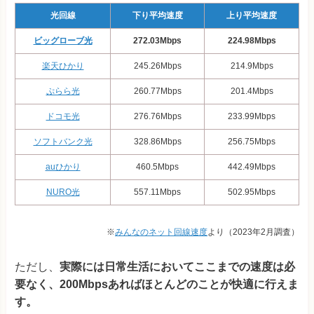
光回線
下り平均速度
上り平均速度
ビッグローブ光
272.03Mbps
224.98Mbps
楽天ひかり
245.26Mbps
214.9Mbps
ぷらら光
260.77Mbps
201.4Mbps
ドコモ光
276.76Mbps
233.99Mbps
ソフトバンク光
328.86Mbps
256.75Mbps
auひかり
460.5Mbps
442.49Mbps
NURO光
557.11Mbps
502.95Mbps
※
みんなのネット回線速度
より（2023年2月調査）
ただし、
実際には日常生活においてここまでの速度は必
要なく、200Mbpsあればほとんどのことが快適に行えま
す。