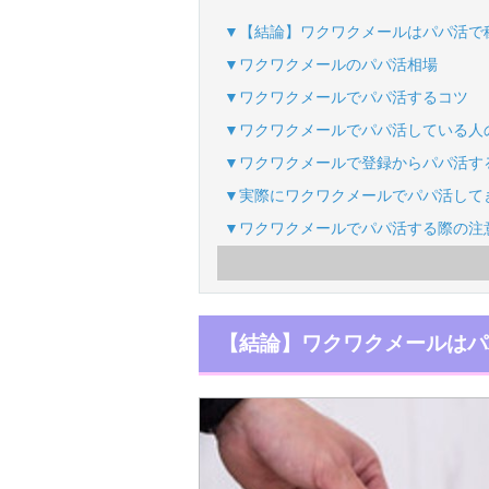
▼【結論】ワクワクメールはパパ活で
▼ワクワクメールのパパ活相場
▼ワクワクメールでパパ活するコツ
▼ワクワクメールでパパ活している人
▼ワクワクメールで登録からパパ活す
▼実際にワクワクメールでパパ活して
▼ワクワクメールでパパ活する際の注
【結論】ワクワクメールはパ