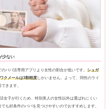
が少ない
どのパパ活専用アプリより女性の割合が低いです。
シュガ
ワクメールは3割程度
しかいません。よって、同性のライ
活できます。
パ活女子が行くため、特別美人の女性以外は選ばれにくい
性でも好条件のパパを見つけやすいのでおすすめします。