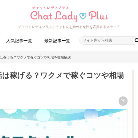
チャットレディプラス｜チャトレを始める女性を応援するメディア
人気記事一覧
最新記事一覧
は稼げる？ワクメで稼ぐコツや相場を徹底解説
活は稼げる？ワクメで稼ぐコツや相場
PR