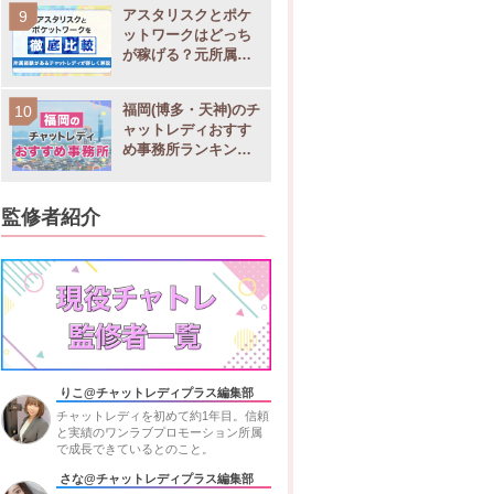
アスタリスクとポケ
ットワークはどっち
が稼げる？元所属チ
ャットレディが徹底
比較
福岡(博多・天神)のチ
ャットレディおすす
め事務所ランキング9
選！稼げる求人や店
舗比較
監修者紹介
りこ@チャットレディプラス編集部
チャットレディを初めて約1年目。信頼
と実績のワンラブプロモーション所属
で成長できているとのこと。
さな@チャットレディプラス編集部