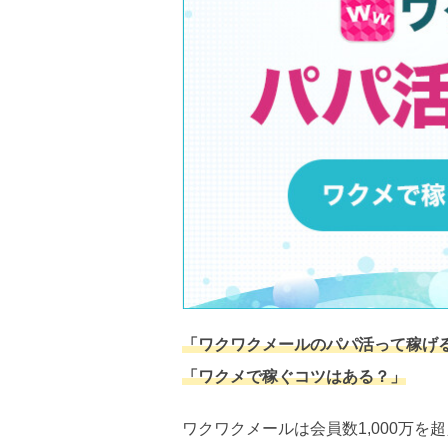
「ワクワクメールのパパ活って稼げ
「ワクメで稼ぐコツはある？」
ワクワクメールは会員数1,000万