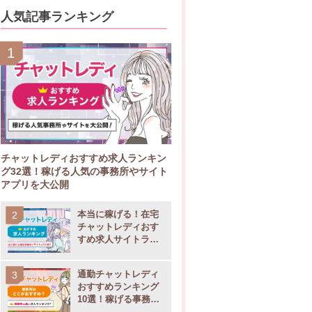
人気記事ランキング
チャットレディおすすめ求人ランキン
グ32選！稼げる人気の事務所やサイト
アプリを大公開
本当に稼げる！在宅
チャットレディおす
すめ求人サイトラン
キング11選
通勤チャットレディ
おすすめランキング
10選！稼げる事務所
の選び方も大公開