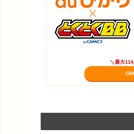
＼最大11
G