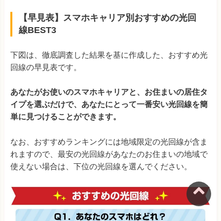
【早見表】スマホキャリア別おすすめの光回
ピカラ光
(四国エリア限定)
3,530円 (4,21
線BEST3
eo光
(関西エリア限定)
3,695円 (4,51
下図は、徹底調査した結果を基に作成した、おすすめ光
※1：ひかり電話の加入が条件
※料金はすべて税込み
@nifty光
4,735円 (5,28
回線の早見表です。
表の補足説明
BBIQ
(九州エリア限定)
3,805円 (4,35
あなたがお使いのスマホキャリアと、お住まいの居住タ
・新規申込で3年間利用する際に最安値になる方法で算定
・
イプを選ぶだけで、あなたにとって一番安い光回線を簡
キャッシュバック額は81社調査し、最もお得な申込窓口で申
AsahiNet光
4,402円 (4,90
単に見つけることができます。
し込んだ場合の額で算定
・カッコ内はスマホセット割をし
DTI光
4,046円 (5,36
ない場合の実質月額料金
・auとSoftBankのセット割は「光
なお、おすすめランキングには地域限定の光回線が含ま
回線＋光電話」が適用条件となるため、光電話の料金も含め
れますので、最安の光回線があなたのお住まいの地域で
J:COM NET 光
3,660円 (4,21
て算定
・スマホセット割引は最大額・1人分の適用で算定
・
使えない場合は、下位の光回線を選んでください。
フレッツ光のプロバイダはBB.エキサイト（月額550円）で
算定
・UQモバイルは「auひかり」のみの実質月額料金を記
NURO光
2,525円
(3,62
載
※キャンペーン内容や料金は変わる可能性がありますので、必ず
ソフトバンク光
4,345円
(4,89