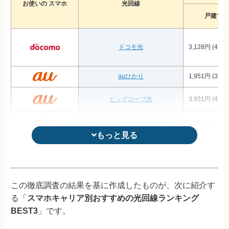
お使いの スマホ
光回線
戸建て
ドコモ光
3,128円 (4,22
auひかり
1,951円 (3,32
ビッグローブ光
3,931円 (4,59
コミュファ光
(東海エリア限定)
2,428円 (3,19
もっと見る
もっと見る
So-net光プラス
4,296円 (4,84
auひかり ちゅら
(沖縄エリア限定)
4,029円 (5,12
この徹底調査の結果を基に作成したものが、次に紹介す
る「
スマホキャリア別おすすめの光回線ランキング
@TCOMヒカリ
4,041円 (4,59
BEST3
」です。
メガ・エッグ
(中国エリア限定)
3,784円 (4,33