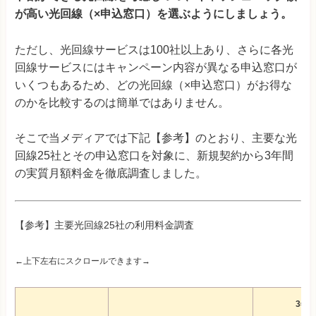
が高い光回線（×申込窓口）を選ぶようにしましょう。
ただし、光回線サービスは100社以上あり、さらに各光
回線サービスにはキャンペーン内容が異なる申込窓口が
いくつもあるため、どの光回線（×申込窓口）がお得な
のかを比較するのは簡単ではありません。
そこで当メディアでは下記【参考】のとおり、主要な光
回線25社とその申込窓口を対象に、新規契約から3年間
の実質月額料金を徹底調査しました。
【参考】主要光回線25社の利用料金調査
←上下左右にスクロールできます→
3年