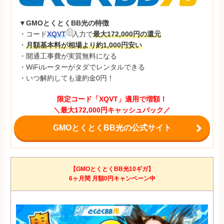
▼GMOとくとくBB光の特徴
・コード
XQVT
入力で
最大172,000円の還元
・
月額基本料が相場より約1,000円安い
・開通工事費が実質無料になる
・WiFiルーターがタダでレンタルできる
・いつ解約しても違約金0円！
限定コード「XQVT」適用で増額！
＼最大172,000円キャッシュバック／
GMOとくとくBB光の公式サイト
【GMOとくとくBB光10ギガ】
6ヶ月間 月額0円キャンペーン中