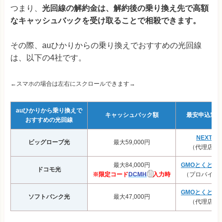
つまり、
光回線の解約金は、解約後の乗り換え先で高額
なキャッシュバックを受け取ることで相殺できます。
その際、auひかりからの乗り換えでおすすめの光回線
は、以下の4社です。
←スマホの場合は左右にスクロールできます→
auひかりから乗り換えで
キャッシュバック額
最安申込窓口
おすすめの光回線
NEXT
ビッグローブ光
最大59,000円
（代理店）
最大84,000円
GMOとくとく
ドコモ光
※限定コード
DCMH
入力時
（プロバイダ
GMOとくとく
ソフトバンク光
最大47,000円
（代理店）