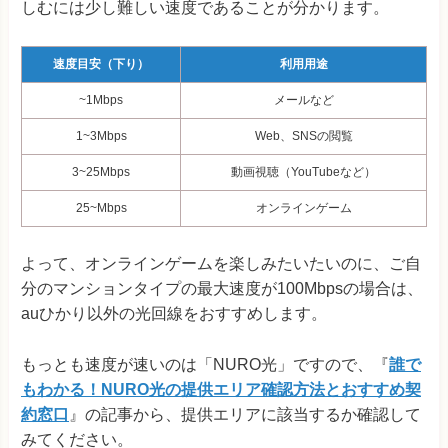
しむには少し難しい速度であることが分かります。
速度目安（下り）
利用用途
~1Mbps
メールなど
1~3Mbps
Web、SNSの閲覧
3~25Mbps
動画視聴（YouTubeなど）
25~Mbps
オンラインゲーム
よって、オンラインゲームを楽しみたいたいのに、ご自
分のマンションタイプの最大速度が100Mbpsの場合は、
auひかり以外の光回線をおすすめします。
もっとも速度が速いのは「NURO光」ですので、『
誰で
もわかる！NURO光の提供エリア確認方法とおすすめ契
約窓口
』の記事から、提供エリアに該当するか確認して
みてください。