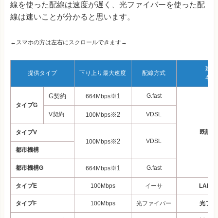
線を使った配線は速度が遅く、光ファイバーを使った配
線は速いことが分かると思います。
←スマホの方は左右にスクロールできます→
建物
提供タイプ
下り上り最大速度
配線
方式
各戸
G契約
※1
G.fast
664Mbps
タイプG
V契約
※2
VDSL
100Mbps
既設の
タイプV
※2
VDSL
100Mbps
都市機構
都市機構G
※1
G.fast
664Mbps
タイプE
100Mbps
イーサ
LAN
タイプF
100Mbps
光ファイバー
光ファ