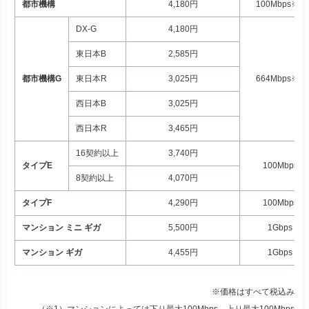
都市機構
4,180
円
100Mbps※2
DX-G
4,180円
東日本B
2,585円
都市機構G
東日本R
3,025円
664Mbps※1
西日本B
3,025円
西日本R
3,465円
16契約以上
3,740
円
タイプE
100Mbps
8契約以上
4,070円
タイプF
4,290円
100Mbps
マンション ミニ ギガ
5,500
円
1Gbps
マンション ギガ
4,455
円
1Gbps
※価格はすべて税込み
（※1）マンションによっては下り最大100Mbps、上り最大100Mbps