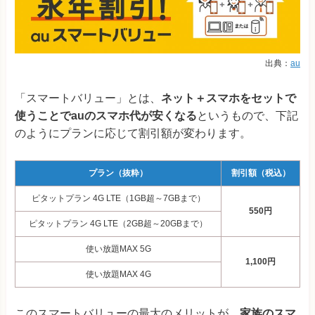
出典：
au
「スマートバリュー」とは、
ネット＋スマホをセットで
使うことでauのスマホ代が安くなる
というもので、下記
のようにプランに応じて割引額が変わります。
プラン（抜粋）
割引額（税込）
ピタットプラン 4G LTE（1GB超～7GBまで）
550円
ピタットプラン 4G LTE（2GB超～20GBまで）
使い放題MAX 5G
1,100円
使い放題MAX 4G
このスマートバリューの最大のメリットが、
家族のスマ