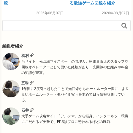
較
る最強ゲーム回線を紹介
2026年08月07日
2026年08月07日

編集者紹介
松村
当サイト「光回線マイスター」の管理人。家電量販店のスタッフや
回線オペレーターとして働いた経験があり、光回線の仕組みや料金
の知識が豊富。
五味
1年間に2度引っ越したことで光回線からホームルーター派に。より
良いホームルーター・モバイルWiFiを求めて日々情報収集してい
る。
石井
大手ゲーム攻略サイト「アルテマ」から転身。インターネット環境
にこだわるガチ勢で、FPSはプロに誘われるほどの腕前。