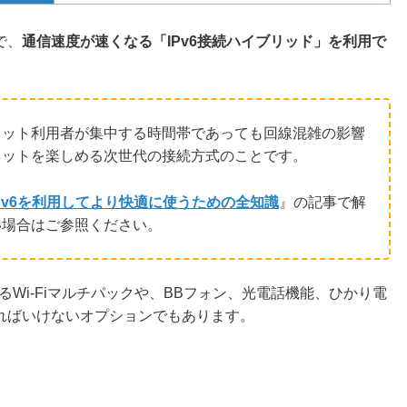
ーターのレンタルサービス
で、
通信速度が速くなる「IPv6接続ハイブリッド」を利用で
ナ要らずで地上／BSデジタ
825円
が受信できるサービス
要らずで地上／BS／CS放
495円
信できるサービス
ーネット利用者が集中する時間帯であっても回線混雑の影響
ネットを楽しめる次世代の接続方式のことです。
i経由でテレビの視聴・録画が
–
ットで可能になるサービス
Pv6を利用してより快適に使うための全知識
』の記事で解
い場合はご参照ください。
のテレビで、専門チャンネル
オ作品が楽しめる映像サービ
2,750〜3,850円
Wi-Fiマルチパックや、BBフォン、光電話機能、ひかり電
のテレビで、多彩なジャンル
ればいけないオプションでもあります。
が楽しめる有料多チャンネル
2,409〜4,389円
ービス
で利用されている世界最大級