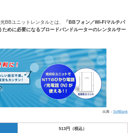
（N）が使えるサービス
409円
光BBユニットレンタルとは、
「BBフォン／Wi-Fiマルチパ
ひかり電話が使えるサービス
409円
うために必要になるブロードバンドルーターのレンタルサー
端末から同時に無線アクセス
1,037〜1,089円
にするサービス
※参考：
SoftBankオプションサービス
広がるBBモバイルポイント
出先でもワイヤレスでインタ
319円
トを利用できるサービス
50ヵ国、100万ヵ所以上の
スポイントで利用が可能にな
–
ビス
やPHSからインターネット
–
出典：
SoftBank
できるサービス
N）・無線LAN（N）を利
513円（税込）
際に必要となる、ブロードバ
495円／330円