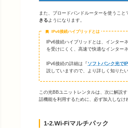
LAN（N）
ンドル
また、ブロードバンドルーターを使うこと
アンテ
きる
ソフトバンク光テレビ
ようになります。
ル放送
IPv6接続ハイブリッドとは
アンテナ
愛媛CATV&SoftBank 光
送が受
IPv6接続ハイブリッドとは、インタ
を受けにくく、高速で快適なインター
地デジチューナー（R）
Wi-F
※光BBユニットレンタル、Wi-Fiマルチパ
タブレ
IPv6接続の詳細は『
ソフトバンク光でI
ックへの加入が必要
説していますので、より詳しく知りた
ご自宅
ひかりTV
やビデ
ス
この光BBユニットレンタルは、次に解説する
ご自宅
話機能を利用するために、必ず加入しなけ
スカパー！
の番組
※ソフトバンク光テレビへの加入が必要
放送サ
1-2.Wi-Fiマルチパック
全世界