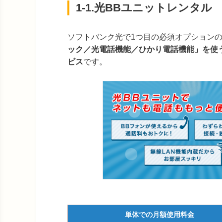
1-1.光BBユニットレンタル
光電話
※光BBユニットレンタル、光電話（N）
への加入が必要
ソフトバンク光で1つ目の必須オプションの
ひかり電話機能
NTTの
※光BBユニットレンタルへの加入が必要
ック／光電話機能／ひかり電話機能」を使
ビス
です。
複数の
無線LANパック
を可能
全国に
公衆無線LAN（おでかけアクセス）
で、外
ーネッ
世界約1
海外ローミング（おでかけアクセ
アクセ
ス）
るサー
公衆電話
ダイヤルアップサービス
が接続
光電話（
単体での月額使用料金
ホームゲートウェイ（N）／無線
用する