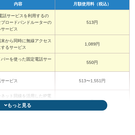
内容
月額使用料（税込）
iや電話サービスを利用するの
なブロードバンドルーターの
513円
ルサービス
端末から同時に無線アクセス
1,089円
にするサービス
イバーを使った固定電話サー
550円
話サービス
513〜1,551円
ネット回線を活用したIP電
–
ビス
もっと見る
ォンと全国のソフトバンク携
–
国内通話料が24時間無料