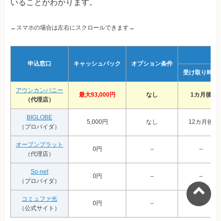
いることがわかります。
←スマホの場合は左右にスクロールできます→
申込窓口
キャッシュバック
オプション条件
受け取り時期
アウンカンパニー
最大93,000円
なし
1カ月後
（代理店）
BIGLOBE
5,000円
なし
12カ月後
（プロバイダ）
オープンプラット
0円
–
–
（代理店）
So-net
0円
–
–
（プロバイダ）
コミュファ光
0円
–
–
（公式サイト）