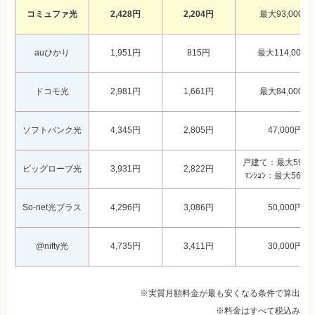
コミュファ光
2,428円
2,204円
最大93,000円
auひかり
1,951円
815円
最大114,000円
ドコモ光
2,981円
1,661円
最大84,000円
ソフトバンク光
4,345円
2,805円
47,000円
戸建て：最大59,0
ビッグローブ光
3,931円
2,822円
ﾏﾝｼｮﾝ：最大56,0
So-net光プラス
4,296円
3,086円
50,000円
@nifty光
4,735円
3,411円
30,000円
※実質月額料金が最も安くなる条件で算出
※料金はすべて税込み