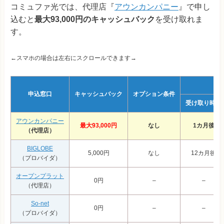
コミュファ光では、代理店『
アウンカンパニー
』で申し
込むと
最大93,000円のキャッシュバック
を受け取れま
す。
←スマホの場合は左右にスクロールできます→
申込窓口
キャッシュバック
オプション条件
受け取り時期
アウンカンパニー
最大93,000円
なし
1カ月後
（代理店）
BIGLOBE
5,000円
なし
12カ月後
（プロバイダ）
オープンプラット
0円
–
–
（代理店）
So-net
0円
–
–
（プロバイダ）