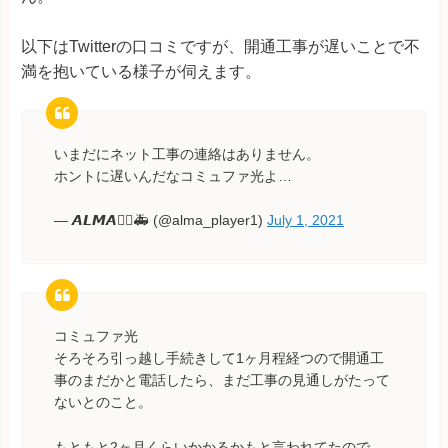
以下はTwitterの口コミですが、開通工事が遅いことで不
満を抱いている様子が伺えます。
いまだにネット工事の連絡はありません。
ホントに遅いんだなコミュファ光よ…
— 𝘼𝙇𝙈𝘼🏴‍☠️🚑 (@alma_player1)
July 1, 2021
コミュファ光
そろそろ引っ越し手続きして1ヶ月程経つので開通工
事のまだかと電話したら、まだ工事の見通しがたって
ないとのこと。
もともと2ヶ月くらいかかるかもと言われてたので、