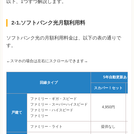
以下、1つずつ解説します。
2-1.ソフトバンク光月額利用料
ソフトバンク光の月額利用料金は、以下の表の通りで
す。
←スマホの場合は左右にスクロールできます→
5年自動更新あり
回線タイプ
スカパー！セット
テ
ファミリー・ギガ・スピード
ファミリー・スーパーハイスピード
4,950円
ファミリー・ハイスピード
戸建て
ファミリー
ファミリー・ライト
提供なし