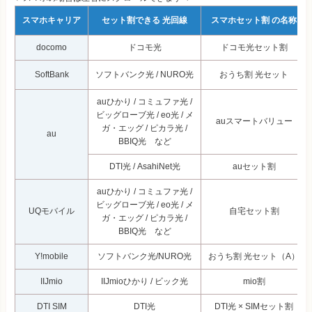
スマホキャリア
セット割できる 光回線
スマホセット割 の名称
docomo
ドコモ光
ドコモ光セット割
SoftBank
ソフトバンク光 / NURO光
おうち割 光セット
auひかり / コミュファ光 /
ビッグローブ光 / eo光 / メ
auスマートバリュー
ガ・エッグ / ピカラ光 /
au
BBIQ光 など
DTI光 / AsahiNet光
auセット割
auひかり / コミュファ光 /
ビッグローブ光 / eo光 / メ
UQモバイル
自宅セット割
ガ・エッグ / ピカラ光 /
BBIQ光 など
Y!mobile
ソフトバンク光/NURO光
おうち割 光セット（A）
IIJmio
IIJmioひかり / ビック光
mio割
DTI SIM
DTI光
DTI光 × SIMセット割