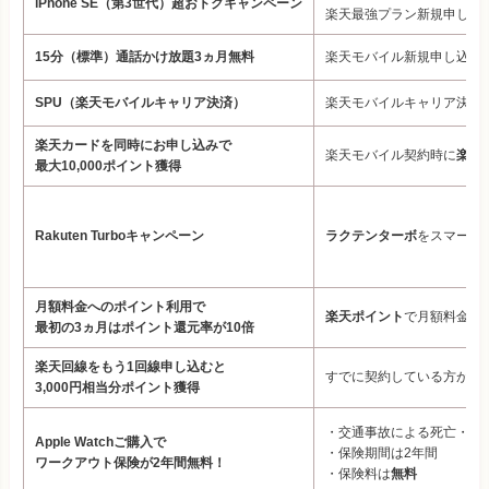
iPhone SE（第3世代）超おトクキャンペーン
楽天最強プラン新規申し込み&
15分（標準）通話かけ放題3ヵ月無料
楽天モバイル新規申し込みで通
SPU（楽天モバイルキャリア決済）
楽天モバイルキャリア決済
楽天カードを同時にお申し込みで
楽天モバイル契約時に
楽天
最大10,000ポイント獲得
Rakuten Turboキャンペーン
ラクテンターボ
をスマートフ
月額料金へのポイント利用で
楽天ポイント
で月額料金を
最初の3ヵ月はポイント還元率が10倍
楽天回線をもう1回線申し込むと
すでに契約している方が、
3,000円相当分ポイント獲得
・交通事故による死亡・後
Apple Watchご購入で
・保険期間は2年間
ワークアウト保険が2年間無料！
・保険料は
無料