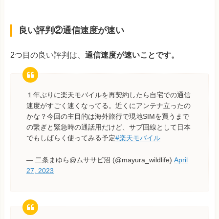
良い評判②通信速度が速い
2つ目の良い評判は、
通信速度が速いことです。
１年ぶりに楽天モバイルを再契約したら自宅での通信
速度がすごく速くなってる。近くにアンテナ立ったの
かな？今回の主目的は海外旅行で現地SIMを買うまで
の繋ぎと緊急時の通話用だけど、サブ回線として日本
でもしばらく使ってみる予定
#楽天モバイル
— 二条まゆら@ムササビ沼 (@mayura_wildlife)
April
27, 2023