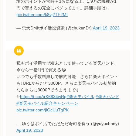
場のポイントが常時＋3％になる上、1.9万の機種が1
円で貰えるの完全にバグってます。詳細手順は↓↓
pic.twitter.com/k8vj2TF2Mt
— 忠犬Dr＠ポイ活投資家 (@chukenDr)
April 19, 2023
私もポイ活用サブ端末として使っている楽天ハンド、
今なら一括1円で買える😂
いつでも手数料無しで解約可能、さらに楽天ポイント
も↓URLからだと3000P、さらに楽天モバイル初契約
ならさらに3000Pでうまうまです
✨
https://t.co/ArK6834wRq
#楽天モバイル
#楽天ハンド
#楽天モバイル紹介キャンペーン
pic.twitter.com/jIGcUuTgPK
— ゆう@ポイ活でただただ寿司を食う (@yuyuchnny)
April 19, 2023