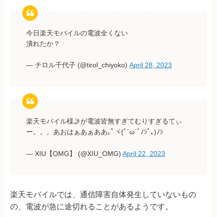
今日楽天モバイルの電波全くない
潰れたか？
— チロル千代子 (@tirol_chiyoko)
April 28, 2023
楽天モバイル様🤳が電波皆無すぎてむりすぎるてぃ
ー。。。あおはぁあぁああ｡ﾟヾ(ﾟ`ω´ﾟﾉｼﾟ｡)ﾉｼ
— XIU【OMG】 (@XIU_OMG)
April 22, 2023
楽天モバイルでは、通信障害自体発生していないもの
の、電波が急に途切れることがあるようです。