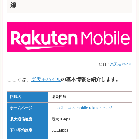
線
出典：
楽天モバイル
ここでは、
楽天モバイル
の基本情報を紹介します。
回線名
楽天回線
ホームページ
https://network.mobile.rakuten.co.jp/
最大通信速度
最大1Gbps
下り平均速度
51.1Mbps