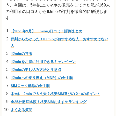
う、今回は、5年以上スマホの販売をしてきた私が169人
の利用者の口コミからIIJmioの評判を徹底的に解説しま
す。
【2023年9月】IIJmioの口コミ・評判まとめ
評判からわかった！IIJmioがおすすめな人・おすすめでない
人
IIJmioの特徴
IIJmioをお得に利用できるキャンペーン
IIJmioの申し込み方法と注意点
IIJmioへの乗り換え（MNP）の全手順
SIMロック解除の全手順
本当にIIJmioで大丈夫？格安SIM選びの２つのポイント
全25社徹底比較！格安SIMおすすめランキング
よくある質問