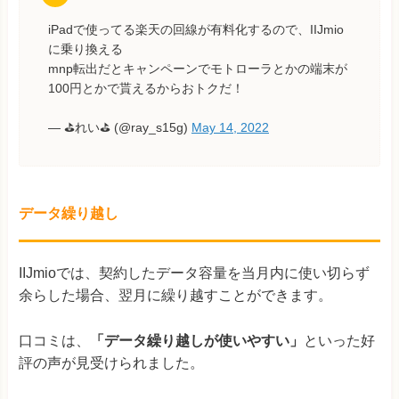
iPadで使ってる楽天の回線が有料化するので、IIJmio
に乗り換える
mnp転出だとキャンペーンでモトローラとかの端末が
100円とかで貰えるからおトクだ！
— ⛳️れい⛳️ (@ray_s15g)
May 14, 2022
データ繰り越し
IIJmioでは、契約したデータ容量を当月内に使い切らず
余らした場合、翌月に繰り越すことができます。
口コミは、
「データ繰り越しが使いやすい」
といった好
評の声が見受けられました。