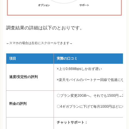
調査結果の詳細は以下のとおりです。
←スマホの場合は左右にスクロールできます→
項目
実際の口コミ
×上り0.66Mbpsしか出ず遅い
速度/安定性の評判
×楽天モバイルのパートナー回線で低速になっ
〇プラン変更20GBへ。それでも1500円→20
料金の評判
〇4ギガプランに下げて毎月1000円ほどにな
チャットサポート：