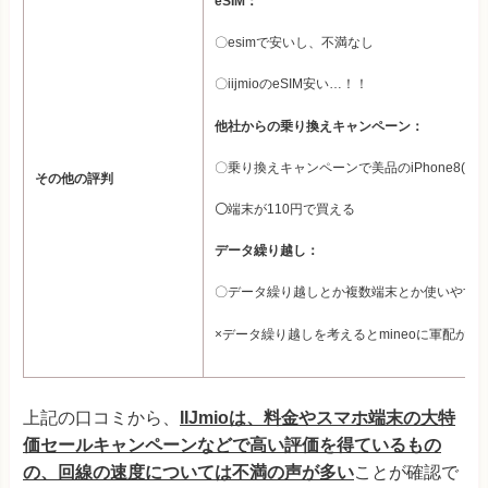
eSIM：
〇esimで安いし、不満なし
〇iijmioのeSIM安い…！！
他社からの乗り換えキャンペーン：
〇乗り換えキャンペーンで美品のiPhone8(64
その他の評判
〇
端末が110円で買える
データ繰り越し：
〇データ繰り越しとか複数端末とか使いやす
×データ繰り越しを考えるとmineoに軍配かな
上記の口コミから、
IIJmioは、料金やスマホ端末の大特
価セールキャンペーンなどで高い評価を得ているもの
の、回線の速度については不満の声が多い
ことが確認で