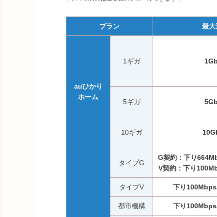
プラン
最大
1ギガ
1G
auひかり
ホーム
5ギガ
5G
10ギガ
10G
G契約：下り664Mb
タイプG
V契約：下り100Mb
タイプV
下り100Mbps
都市機構
下り100Mbps