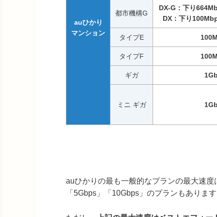
DX-G：下り664Mb
都市機構G
DX：下り100Mbp
auひかり
マンション
タイプE
100
タイプF
100
ギガ
1G
ミニ ギガ
1G
auひかりの最も一般的なプランの最大速度
「5Gbps」「10Gbps」のプランもありま