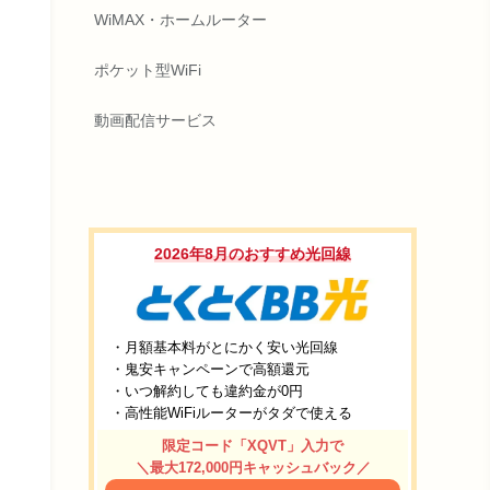
WiMAX・ホームルーター
ポケット型WiFi
動画配信サービス
玉県、
2026年8月のおすすめ光回線
のみ
・月額基本料がとにかく安い光回線
・鬼安キャンペーンで高額還元
・いつ解約しても違約金が0円
・高性能WiFiルーターがタダで使える
限定コード「XQVT」入力で
＼最大172,000円キャッシュバック／