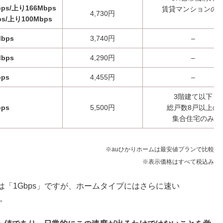
ps/上り166Mbps
賃貸マンションの
4,730円
s/上り100Mbps
Mbps
3,740円
–
Mbps
4,290円
–
bps
4,455円
–
3階建て以下
bps
5,500円
総戸数8戸以上の
集合住宅のみ
※auひかりホームは最安値プランで比較
※表示価格はすべて税込み
は「1Gbps」ですが、ホームタイプにはさらに速い
す。