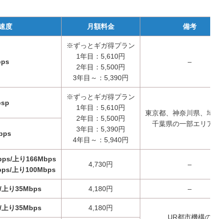
速度
月額料金
備考
※ずっとギガ得プラン
1年目：5,610円
bps
–
2年目：5,500円
3年目～：5,390円
※ずっとギガ得プラン
bsp
1年目：5,610円
東京都、神奈川県、埼
2年目：5,500円
千葉県の一部エリア
3年目：5,390円
bps
4年目～：5,940円
ps/上り166Mbps
4,730円
–
ps/上り100Mbps
/上り35Mbps
4,180円
–
/上り35Mbps
4,180円
UR都市機構の